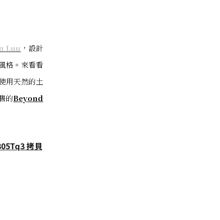
n Luu
，設計
風格。來看看
使用天然的土
售的
Beyond