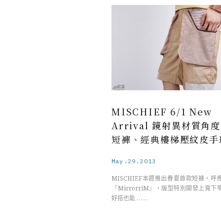
MISCHIEF 6/1 New
Arrival 鏡射異材質角
短褲、經典樓梯壓紋皮手
May.29.2013
MISCHIEF本週推出春夏首款短褲，呼
『MirrorriM』，版型特別開發上寬
好搭也能 ……