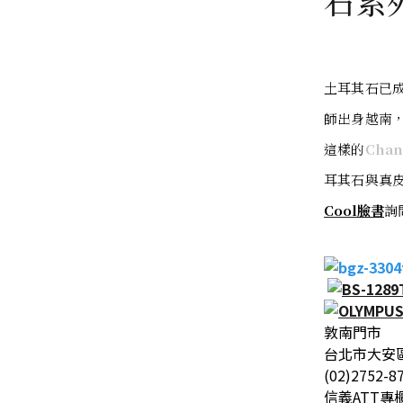
石系
土耳其石已
師出身越南
這樣的
Chan
耳其石與真
Cool臉書
詢
敦南門市
台北市大安區
(02)2752-8
信義ATT專