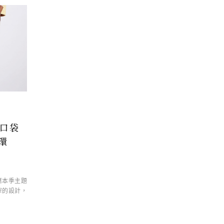
度口袋
環
應本季主題
下窄的設計，