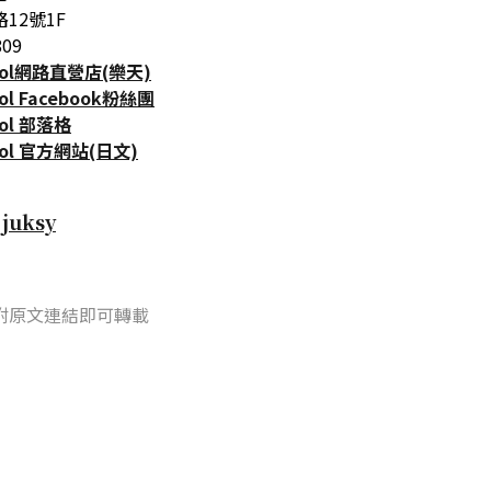
12號1F
809
Cool網路直營店(樂天)
ool Facebook粉絲團
ool 部落格
ool 官方網站(日文)
自
juksy
附原文連結即可轉載