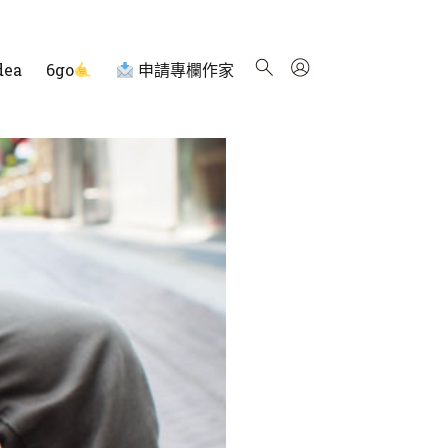
dea
6go
申請專欄作家