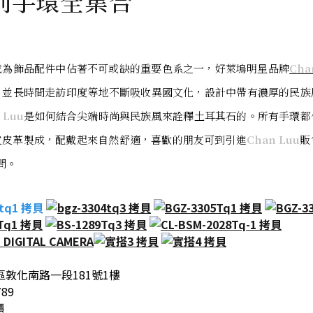
列手環全集合
成為飾品配件中佔著不可或缺的重要色系之一，好萊塢明星品牌
Cha
，並長時間走訪印度等地不斷吸收異國文化，設計中帶有濃厚的民族
 Luu
是如何結合尖端時尚與民族風來詮釋土耳其石的。所有手環都
皮皮革製成，配戴起來自然舒適，喜歡的朋友可到引進
Chan Luu
販
問。
敦化南路一段181號1樓
789
櫃