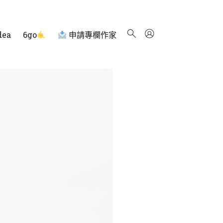
dea
6go
申請專欄作家