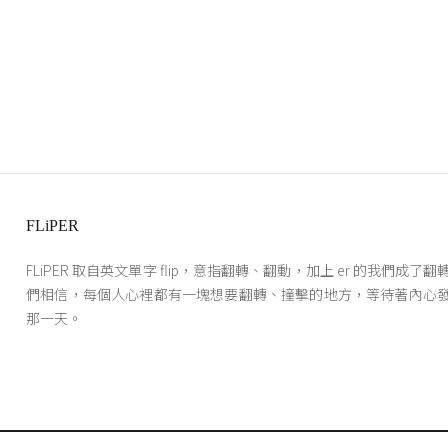
FLiPER
FLiPER 取自英文單字 flip，意指翻轉、翻動，加上 er 的我們成了
們相信，每個人心裡都有一塊想要翻轉、撞擊的地方，等待著內心
那一天。