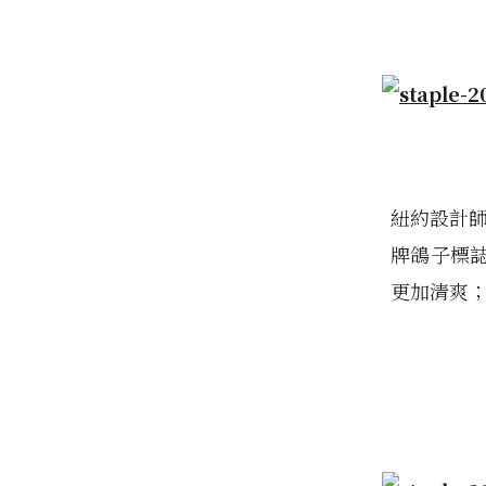
紐約設計
牌鴿子標
更加清爽