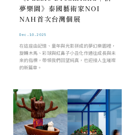
夢樂園》泰國藝術家NOI
NAH首次台灣個展
Dec.10.2025
在這座由記憶、童年與光影拼成的夢幻樂園裡，
旋轉木馬、彩球與紅鼻子小丑化作通往成長與未
來的指標，帶領我們回望純真，也迎接人生璀璨
的新篇章。