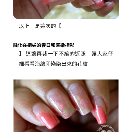
以上 是這次的【
融化在指尖的
春
日
和
渲染指彩
】 這邊再裁一下不縮的近照 讓大家仔
細看看海綿印染染出來的花紋