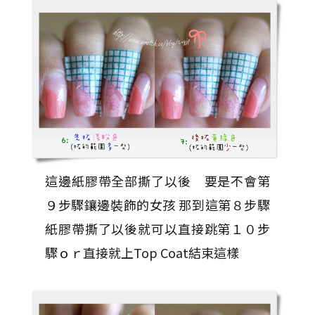
這邊紙膠帶全部撕了以後 要是不會第
９步驟鑲邊裝飾的女孩 那到這第８步驟
紙膠帶撕了以後就可以直接跳第１０步
驟ｏｒ直接就上Top Coat結束這樣