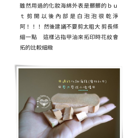
雖然用過的化妝海綿外表是髒髒的ｂｕ
ｔ剪開以後內部是白泡泡很乾淨
阿！！！ 然後建議不要剪太粗大 剪長條
細一點 這樣沾指甲油來拓印時花紋會
拓的比較細緻