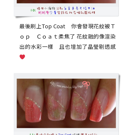
最後刷上Top Coat 你會發現花紋被Ｔ
ｏｐ Ｃｏａｔ柔焦了 花紋融的像渲染
出的水彩一樣 且也增加了晶瑩剔透感