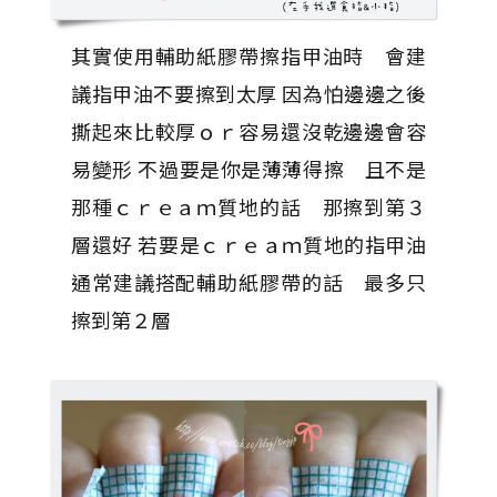
其實使用輔助紙膠帶擦指甲油時 會建
議指甲油不要擦到太厚 因為怕邊邊之後
撕起來比較厚ｏｒ容易還沒乾邊邊會容
易變形 不過要是你是薄薄得擦 且不是
那種ｃｒｅａｍ質地的話 那擦到第３
層還好 若要是ｃｒｅａｍ質地的指甲油
通常建議搭配輔助紙膠帶的話 最多只
擦到第２層