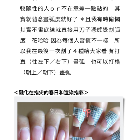
較隨性的人ｏｒ不在意差一點點的 其
實就隨意畫弧度就好了 ＊且我有時偷懶
其實不畫底線就直接用刀子憑感覺割弧
度 花哈哈 因為每個人習慣不一樣 所
以我在最後一次割了４種給大家看 有打
直（往左下／右下）畫弧 也可以打橫
（朝上／朝下）畫弧
＜融化在指尖的春日和渲染指彩＞