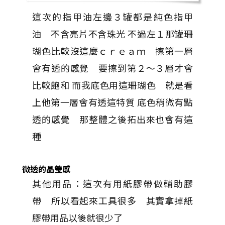
這次的指甲油左邊３罐都是純色指甲
油 不含亮片不含珠光 不過左１那罐珊
瑚色比較沒這麼ｃｒｅａｍ 擦第一層
會有透的感覺 要擦到第２～３層才會
比較飽和 而我底色用這珊瑚色 就是看
上他第一層會有透這特質 底色稍微有點
透的感覺 那整體之後拓出來也會有這
種
微透的晶瑩感
其他用品：這次有用紙膠帶做輔助膠
帶 所以看起來工具很多 其實拿掉紙
膠帶用品以後就很少了