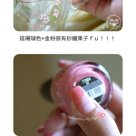
這珊瑚色+金粉很有砂糖果子ｆｕ！！！