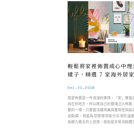
輕鬆將家裡佈置成心中理
樣子，精選 7 家海外居
Dec.31.2018
居家佈置是一件浪漫的事情，「家」應當
自在的地方，所以將自己的靈魂注入佈置
要的一環。只要靈活運用兼具實用性與設
品點綴，就能為空間增添幾分活潑的溫度
為朝九晚五的上班族，逛街是非常消耗體
活動， ……