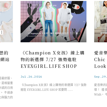
想的
《Champion X女孩》線上購
愛音
家網站
物的新選擇 7/27 強勢進駐
Chi
EYEXGIRL.LIFE SHOP
Loo
Jul.26.2016
Sep.29
是最舒服、
，是相當重
《Champion X女孩》線上購物的新選擇 7/27 強勢
愛音樂的
計感的日用
進駐 EYEXGIRL.LIFE SHOP 若要問 ……
壞！ 擅
。 不過身
Wish， 
力與腦力的