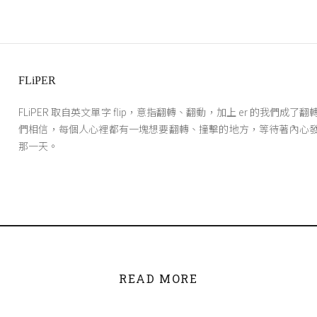
FLiPER
FLiPER 取自英文單字 flip，意指翻轉、翻動，加上 er 的我們成了
們相信，每個人心裡都有一塊想要翻轉、撞擊的地方，等待著內心
那一天。
READ MORE