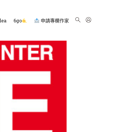
dea
6go
申請專欄作家