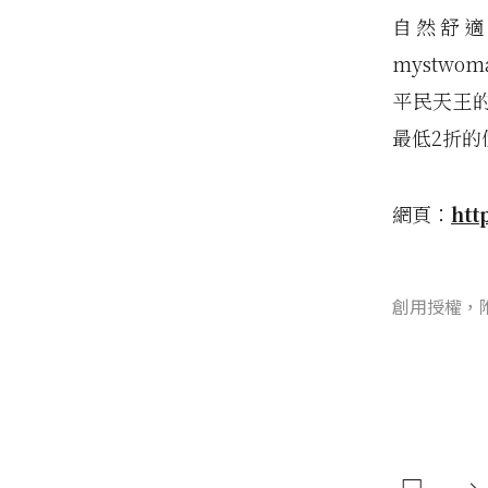
自然舒適的
mystwo
平民天王的
最低2折的
網頁：
htt
創用授權，