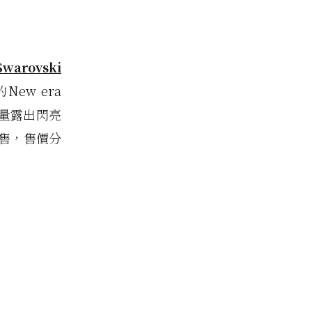
！
warovski
w era
大量露出閃亮
販售，售價分