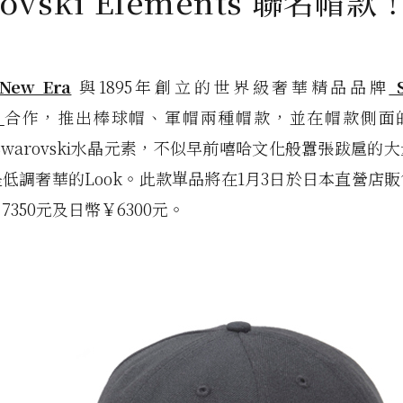
rovski Elements 聯名帽款
New Era
與1895年創立的世界級奢華精品品牌
S
s
合作，推出棒球帽、軍帽兩種帽款，並在帽款側面的Ne
以Swarovski水晶元素，不似早前嘻哈文化般囂張跋扈的
低調奢華的Look。此款單品將在1月3日於日本直營店
350元及日幣￥6300元。