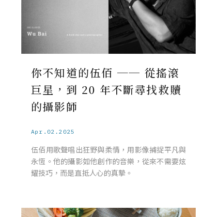
你不知道的伍佰 ── 從搖滾
巨星，到 20 年不斷尋找救贖
的攝影師
Apr.02.2025
伍佰用歌聲唱出狂野與柔情，用影像捕捉平凡與
永恆。他的攝影如他創作的音樂，從來不需要炫
耀技巧，而是直抵人心的真摯。