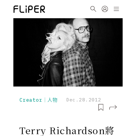
Creator｜人物
Dec.28.2012
Terry Richardson將