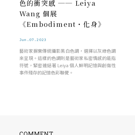
色的衝突感 ── Leiya
Wang 個展
《Embodiment・化身》
Jun.07.2023
藝術家摒棄傳統攝影黑白色調，選擇以灰綠色調
來呈現。這樣的色調則是藝術家私密情感的能指
符號，緊密連結著 Leiya 個人鮮明記憶與創傷性
事件殘存的記憶色彩聯覺。
COMMENT