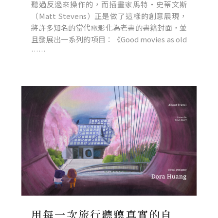
聽過反過來操作的，而插畫家馬特・史蒂文斯
（Matt Stevens）正是做了這樣的創意展現，
將許多知名的當代電影化為老書的書籍封面，並
且發展出一系列的項目：《Good movies as old
……
用每一次旅行聽聽真實的自