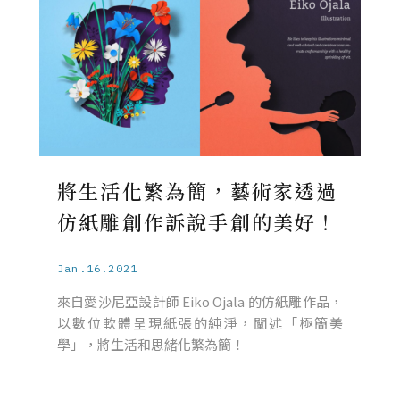
將生活化繁為簡，藝術家透過
仿紙雕創作訴說手創的美好！
Jan.16.2021
來自愛沙尼亞設計師 Eiko Ojala 的仿紙雕作品，
以數位軟體呈現紙張的純淨，闡述「極簡美
學」，將生活和思緒化繁為簡！