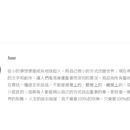
June
從小的夢想便是成為地球超人，用自己微小的方式改變世界；現在
的文字和創作，讓人們看見身邊重要而深刻的景況。我認為所有藝
在尋找一種語言來說話，不管是視覺上的、聽覺上的、觸覺上的，
介感官的；如果每人都能夠以自己的方式說出重要的事，那就是一
界的契機。 人生的座右銘是：我不需要100%的快樂，只需要100%