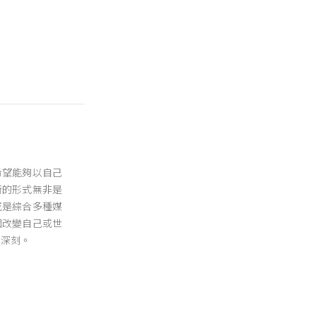
希望能夠以自己
術的形式無非是
或是綜合多種媒
個改變自己或世
的深刻。