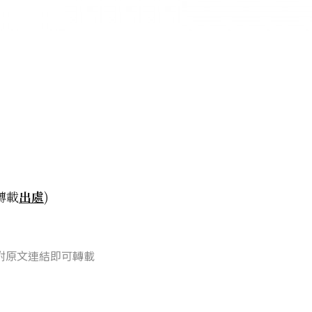
轉載
出處
)
附原文連結即可轉載