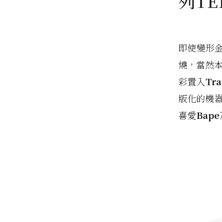
列TE
即使變形
燒，當然
彩置入
Tra
版化的機器
喜愛
Bape