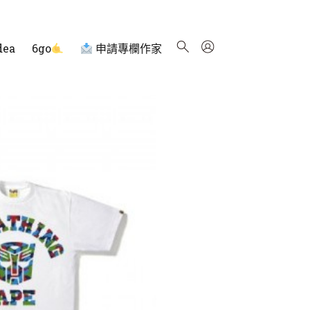
dea
6go
申請專欄作家