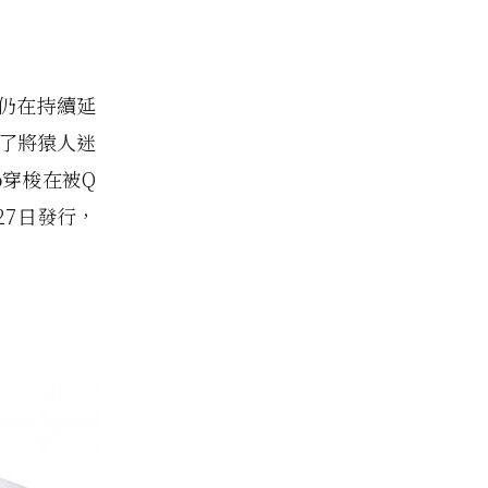
仍在持續延
除了將猿人迷
o
穿梭在被Q
27日發行，