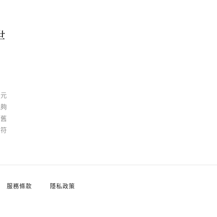
世
 元
能夠
新舊
身符
服務條款
隱私政策