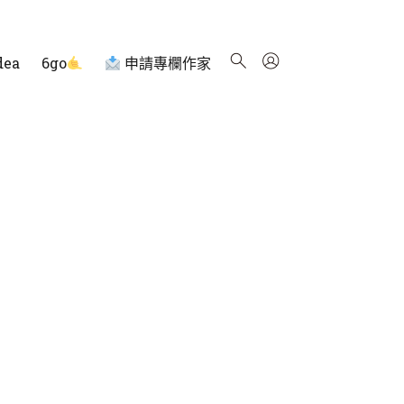
dea
6go
申請專欄作家