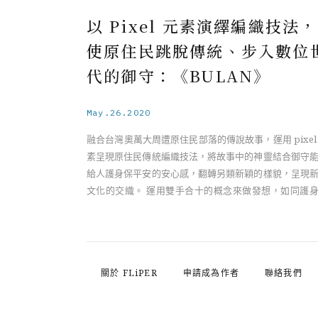
以 Pixel 元素演繹編織技法，
使原住民跳脫傳統、步入數位
代的御守：《BULAN》
May.26.2020
融合台灣奧萬大周遭原住民部落的傳說故事，運用 pixel
素呈現原住民傳統編織技法，將故事中的神靈結合御守
給人護身保平安的安心感，翻轉另類新穎的樣貌，呈現
文化的交織。 運用雙手合十的概念來做發想，如同護
給人安定保佑的意象， ……
關於 FLiPER
申請成為作者
聯絡我們