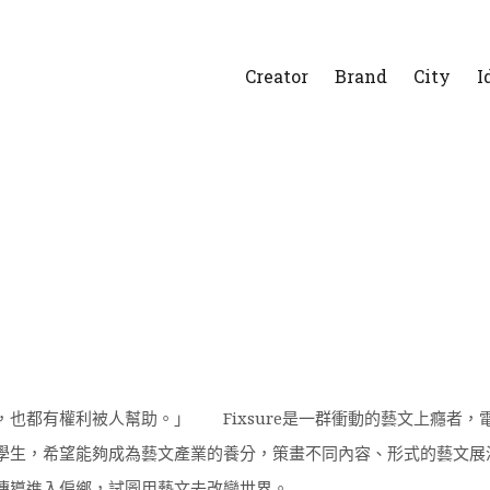
Creator
Brand
City
I
，也都有權利被人幫助。」 Fixsure是一群衝動的藝文上癮者
學生，希望能夠成為藝文產業的養分，策畫不同內容、形式的藝文展
傳導進入偏鄉，試圖用藝文去改變世界。