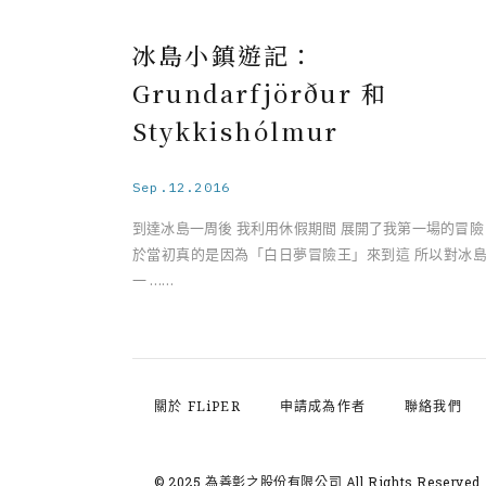
冰島小鎮遊記：
Grundarfjörður 和
Stykkishólmur
Sep.12.2016
到達冰島一周後 我利用休假期間 展開了我第一場的冒險
於當初真的是因為「白日夢冒險王」來到這 所以對冰
一 ……
關於 FLiPER
申請成為作者
聯絡我們
© 2025 為善彰之股份有限公司
All Rights Reserved.