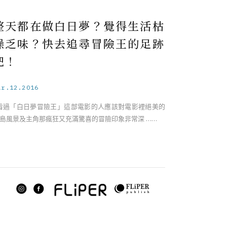
整天都在做白日夢？覺得生活枯
燥乏味？快去追尋冒險王的足跡
吧！
ar.12.2016
過「白日夢冒險王」這部電影的人應該對電影裡絕美的
島風景及主角那瘋狂又充滿驚喜的冒險印象非常深 ……