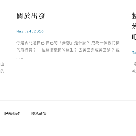
關於出發
Mar.24.2016
你是否問過自己 自己的「夢想」是什麼？ 成為一位戰鬥機
的飛行員？ 一位醫術高超的醫生？ 去美國完成美國夢？ 或
M
……
 由
看
島的
冰
服務條款
隱私政策