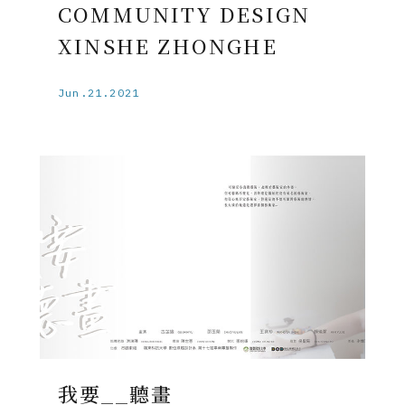
COMMUNITY DESIGN
XINSHE ZHONGHE
Jun.21.2021
我要__聽畫