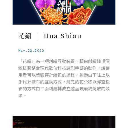
花繡 ｜ Hua Shiou
May.22.2020
「花繡」為一項刺繡互動裝置，藉由刺繡這項傳
統技藝結合現代數位科技感測手部的動作，讓使
用者可以體驗穿針繡花的過程，透過由下往上以
手代針戳布的互動方式，繡完的花朵將以浮空投
影的方式由平面刺繡轉成立體呈現最終綻放的效
果。