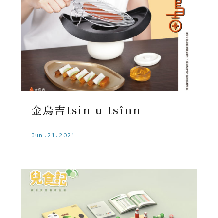
金烏吉tsin ū-tsînn
Jun.21.2021