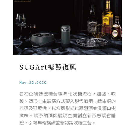
SUGArt糖藝復興
May.22.2020
旨在延續傳統糖藝標準化吹糖流程，加熱、吹
製、塑形；由展演方式帶入現代酒吧；藉由糖的
可塑及延展性，以容器形式包裹烈酒並溫潤口中
滋味。賦予調酒師展現空間創立新形態感官體
驗，引領年輕族群重新認識吹糖工藝。