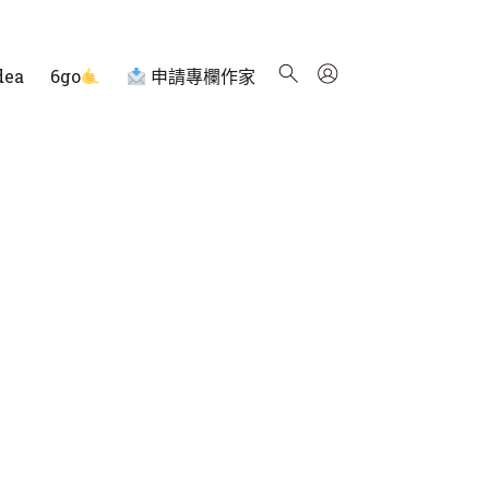
dea
6go
申請專欄作家