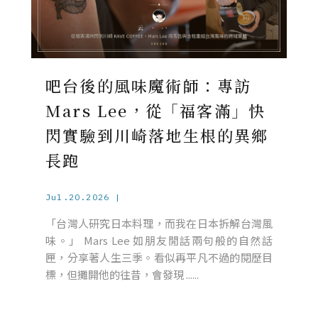
吧台後的風味魔術師：專訪
Mars Lee，從「福客滿」快
閃實驗到川崎落地生根的異鄉
長跑
Jul.20.2026 |
「台灣人研究日本料理，而我在日本拆解台灣風
味。」 Mars Lee 如朋友閒話兩句般的自然話
匣，分享著人生三季。看似再平凡不過的閱歷目
標，但攤開他的往昔，會發現 ......