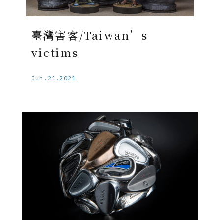
臺灣害客/Taiwan’s
victims
Jun.21.2021