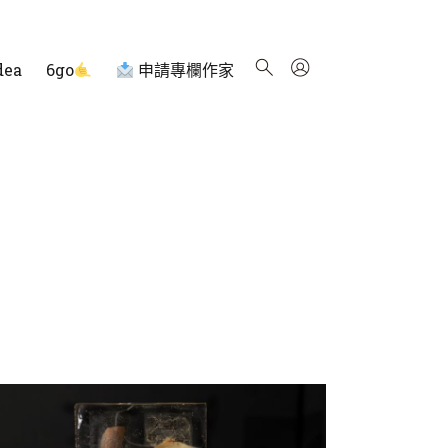
dea
6go
申請專欄作家