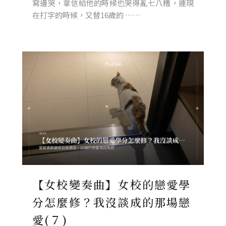
寫邊哭，拿信給他的時候也哭得亂七八糟，連現
在打字的時候，又替16歲的 ……
【女校變奏曲】女校的戀愛學
分怎麼修？我沒談成的那場戀
愛(７)