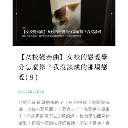
【女校變奏曲】女校的戀愛學
分怎麼修？我沒談成的那場戀
愛(８)
Apr.25.2026
已經忘記是怎麼說的了，只記得寫了信給幾摳
說，以後不要見面了，要高三了，我要專心讀書
了，不能再這樣下去之類的話。 雖然是碰面拿信
給他，但根本沒辦法好好說話，所以才寫信，邊