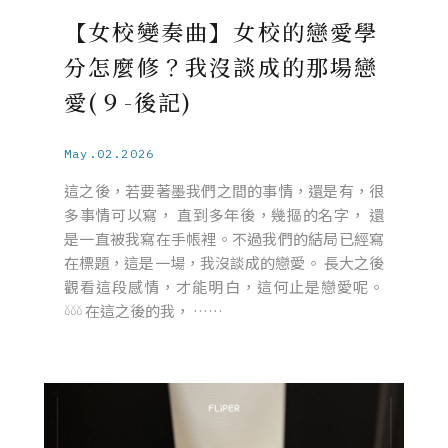
【女校變奏曲】女校的戀愛學
分怎麼修？我沒談成的那場戀
愛(９-後記)
May.02.2026
這之後，若要著墨我們之間的事情，還是有，很
多事情可以寫， 直到多年後，幾摳的名字， 還
是一直被我寫在手帳裡。不過我們的結局已經寫
在標題，這是一場，我沒談成的戀愛。 長大之後
觀看這段感情，才能明白，這何止是戀愛呢。
𓍱𓍱𓍱 在這之後的我， ……