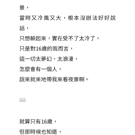
景，
當時又冷風又大，根本沒辦法好好說
話，
只想躲起來，實在受不了太冷了，
只是對16歲的我而言，
這一切太夢幻、太浪漫，
怎麼會有一個人，
說來就來地帶我來看夜景啊。
𓍱𓍱𓍱
就算只有16歲，
但那時候也知道，