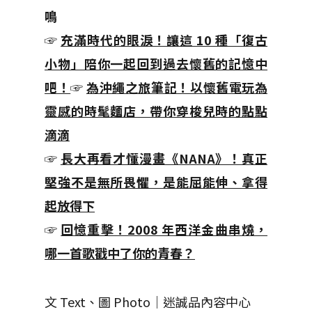
鳴
☞
充滿時代的眼淚！讓這 10 種「復古
小物」陪你一起回到過去懷舊的記憶中
吧！
☞
為沖繩之旅筆記！以懷舊電玩為
靈感的時髦麵店，帶你穿梭兒時的點點
滴滴
☞
長大再看才懂漫畫《NANA》！真正
堅強不是無所畏懼，是能屈能伸、拿得
起放得下
☞
回憶重擊！2008 年西洋金曲串燒，
哪一首歌戳中了你的青春？
文 Text、圖 Photo｜迷誠品內容中心