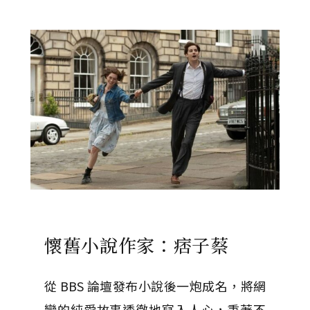
懷舊小說作家：痞子蔡
從 BBS 論壇發布小說後一炮成名，將網
戀的純愛故事透徹地寫入人心，秉著不