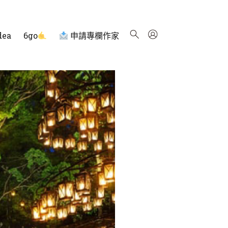
dea
6go
申請專欄作家