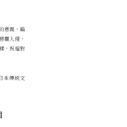
的意義，編
惡靈入侵，
樣，祝福對
日本傳統文
園