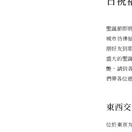
日祝
聖誕節即
城市彷彿
朋好友到
盛大的聖
艷，請到
們帶各位
東西交
位於東京丸