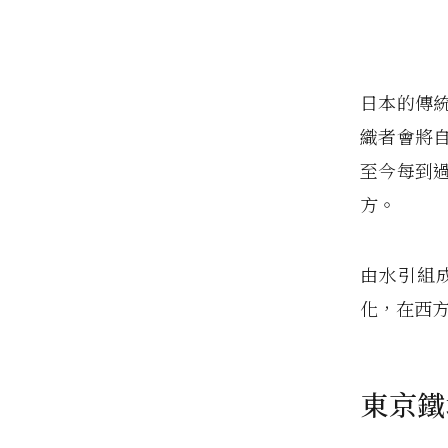
日本的傳
織者會將
至今每到
方。
由水引組
化，在西
東京鐵