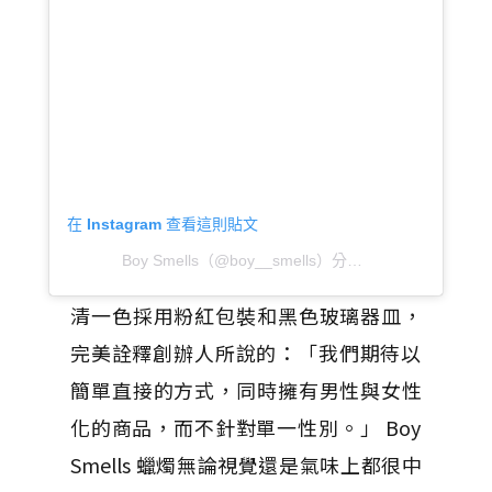
在 Instagram 查看這則貼文
Boy Smells（@boy__smells）分享的貼文
於
PST 20
清一色採用粉紅包裝和黑色玻璃器皿，
完美詮釋創辦人所說的：「
我們期待以
簡單直接的方式，同時擁有男性與女性
化的商品，
而不針對單一性別。」 Boy
Smells 蠟燭無論視覺還是氣味上都很中