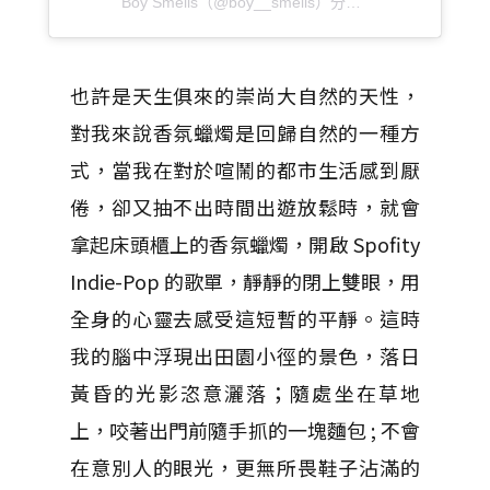
Boy Smells（@boy__smells）分享的貼文
於
PST 20
也許是天生俱來的崇尚大自然的天性，
對我來說香氛蠟燭是回歸自然的一種方
式，當我在對於喧鬧的都市生活感到厭
倦，卻又抽不出時間出遊放鬆時，就會
拿起床頭櫃上的香氛蠟燭，開啟 Spofity
Indie-Pop 的歌單，靜靜的閉上雙眼，用
全身的心靈去感受這短暫的平靜。這時
我的腦中浮現出田園小徑的景色，落日
黃昏的光影恣意灑落；隨處坐在草地
上，咬著出門前隨手抓的一塊麵包 ; 不會
在意別人的眼光，更無所畏鞋子沾滿的