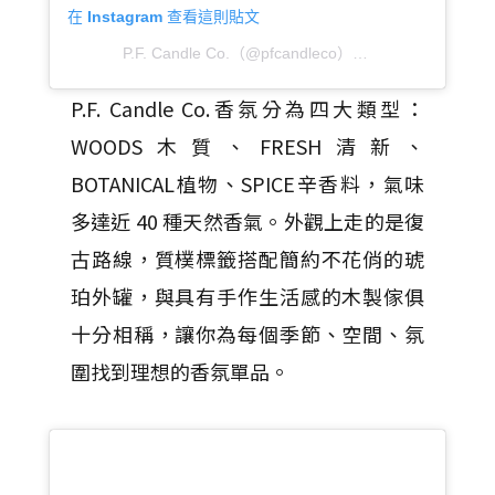
在 Instagram 查看這則貼文
P.F. Candle Co.（@pfcandleco）分享的貼文
於
PST 
P.F. Candle Co.香氛分為四大類型：
WOODS木質、FRESH清新、
BOTANICAL植物、SPICE辛香料，氣味
多達近 40 種天然香氣。外觀上走的是復
古路線，質樸標籤搭配簡約不花俏的琥
珀外罐，與具有手作生活感的木製傢俱
十分相稱，讓你為每個季節、空間、氛
圍找到理想的香氛單品。