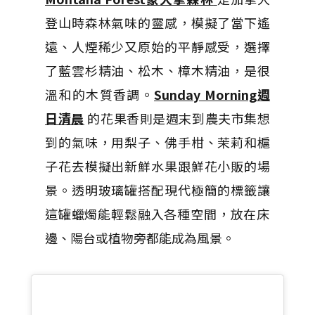
登山時森林氣味的靈感，模擬了當下遙
遠、人煙稀少又原始的平靜感受，選擇
了藍雲杉精油、松木、樟木精油，是很
溫和的木質香調。
Sunday Morning
週
日清晨
的花果香則是週末到農夫市集想
到的氣味，用梨子、佛手柑、茉莉和槴
子花去模擬出新鮮水果跟鮮花小販的場
景。透明玻璃罐搭配現代極簡的標籤讓
這罐蠟燭能輕鬆融入各種空間，
放在床
邊、陽台或植物旁都能成為風景。