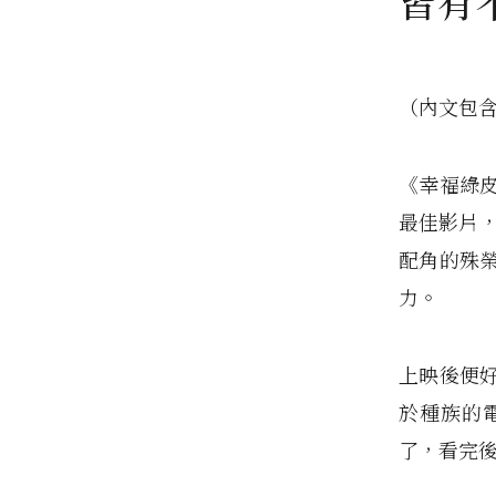
皆有
（內文包
《幸福綠
最佳影片，
配角的殊
力。
上映後便
於種族的
了，看完