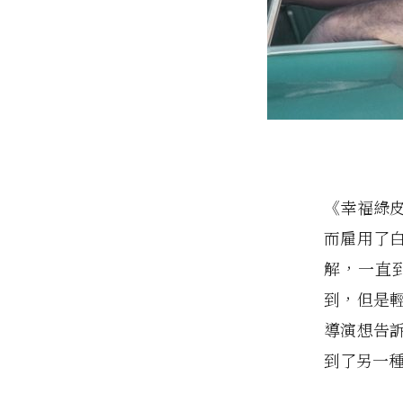
《幸福綠
而雇用了
解，一直
到，但是
導演想告
到了另一