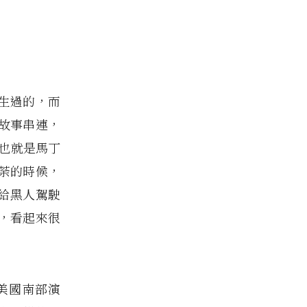
生過的，而
故事串連，
，也就是馬丁
荼的時候，
製給黑人駕駛
，看起來很
美國南部演