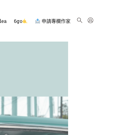
dea
6go
申請專欄作家