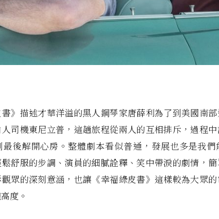
皮書》描述才華洋溢的黑人鋼琴家唐薛利為了到美國南部
白人司機東尼立普，這趟旅程從兩人的互相排斥，過程中
到最後解開心房。整體劇本看似普通，發展也多是我們
輕鬆舒服的步調、演員的細膩詮釋、笑中帶淚的劇情，簡
訴觀眾的深刻意涵，也讓《幸福綠皮書》這樣較為大眾的
種高度。