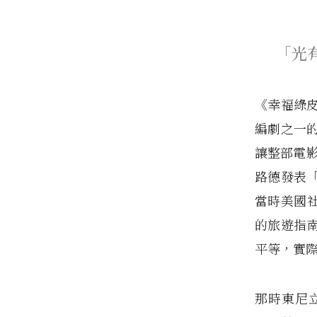
「光
《幸福綠
編劇之一
讓整部電影
路德發表
當時美國社
的旅遊指
平等，實
那時東尼