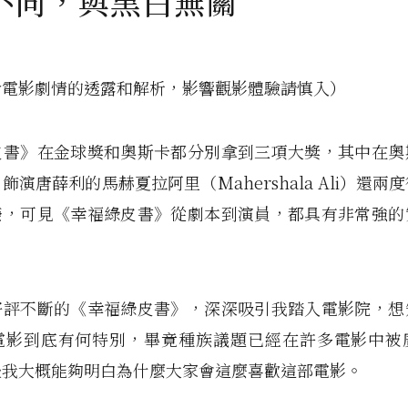
不同，與黑白無關
含電影劇情的透露和解析，影響觀影體驗請慎入）
皮書》在金球獎和奧斯卡都分別拿到三項大獎，其中在奧
飾演唐薛利的馬赫夏拉阿里（Mahershala Ali）還兩
榮，可見《幸福綠皮書》從劇本到演員，都具有非常強的
好評不斷的《幸福綠皮書》，深深吸引我踏入電影院，想
電影到底有何特別，畢竟種族議題已經在許多電影中被
後我大概能夠明白為什麼大家會這麼喜歡這部電影。