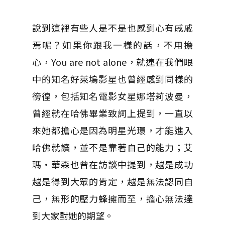
說到這裡有些人是不是也感到心有戚戚
焉呢？如果你跟我一樣的話，不用擔
心，You are not alone，就連在我們眼
中的知名好萊塢影星也曾經感到同樣的
徬徨，包括知名電影女星娜塔莉波曼，
曾經就在哈佛畢業致詞上提到，一直以
來她都擔心是因為明星光環，才能進入
哈佛就讀，並不是靠著自己的能力；艾
瑪・華森也曾在訪談中提到，越是成功
越是得到大眾的肯定，越是無法認同自
己，無形的壓力蜂擁而至，擔心無法達
到大家對她的期望。