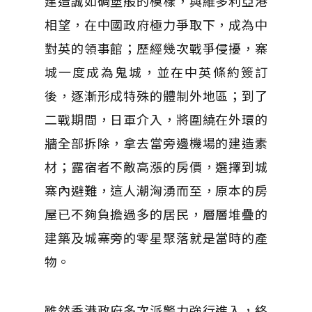
建造誠如碉堡般的模樣，與維多利亞港
相望，在中國政府極力爭取下，成為中
對英的領事館；歷經幾次戰爭侵擾，寨
城一度成為鬼城，並在中英條約簽訂
後，逐漸形成特殊的體制外地區；到了
二戰期間，日軍介入，將圍繞在外環的
牆全部拆除，拿去當旁邊機場的建造素
材；露宿者不敵高漲的房價，選擇到城
寨內避難，這人潮洶湧而至，原本的房
屋已不夠負擔過多的居民，層層堆疊的
建築及城寨旁的零星聚落就是當時的產
物。
雖然香港政府多次派警力強行進入，終