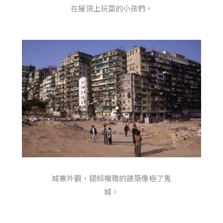
在屋頂上玩耍的小孩們。
城寨外觀，錯綜複雜的建築像極了鬼
城。