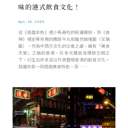
味的港式飲食文化！
Apr.15.2019
從《英雄本色》裡小馬哥吃的街邊腸粉、到《食
神》裡史蒂芬周的撒尿牛丸和黯然銷魂飯（叉燒
飯），作為中西方文化的交會之處、擁有「美食
天堂」之稱的香港，在多元種族及傳統交融之
下，衍生出許多足以代表整個香港的飲食文化。
就讓你我一同透過美食特色，深 ……