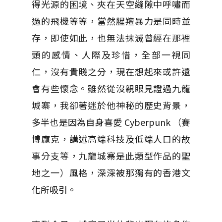
得光源的困境、夾在天空縫隙中呼嘯而
過的飛機等等，當然腥羶暴力是同時並
存，即使如此，也無法抹滅曾經在那裡
頭的感情、人際及珍惜，全部一視同
仁，沒有貴賤之分，現在想起來或許還
會有些懷念。雖然從沒親眼見證過九龍
城寨，我卻著迷於他神秘的歷史背景，
多半也是因為自身喜愛 Cyberpunk （賽
博龐克，講述高端科技及低端人口的故
事分支等，九龍城寨是此類型作品的聖
地之一）風格，深深被那獨有的香港文
化所吸引。