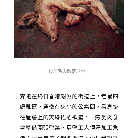
食用豬肉散落於地。
奔跑在終日昏暗潮濕的街道上，老鼠四
處亂竄，穿梭在狹小的公寓間，看高掛
在屋簷上的天線搖搖欲墜，一旁狗肉食
堂準備開張營業，隔壁工人揮汗加工魚
蛋；天台是孩子們遊樂場，兩棟建築之