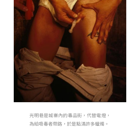
光明巷是城寨內的毒品街，代替電燈，
為給吸毒者帶路，於是點滿許多蠟燭。