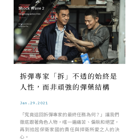
拆彈專家「拆」不透的始終是
人性，而非頑強的彈藥結構
Jan.29.2021
「究竟這回拆彈專家的最終任務為何？」讓我們
徹底跟著角色人物，嚐一遍痛苦、偏執和絕望，
再到拾起保衛家國的責任與捍衛所愛之人的決
心。