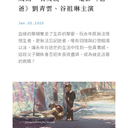
爸》劉青雲、谷祖琳主演
Jan.02.2025
血緣的摰親奪走了生命的摯愛，阮永年既無法憎
恨生者，更無法忘記逝者，唯有回憶與幻想相濡
以沫，讓永年在迷茫的生活中找到一些真實感。
這段父子關係會否迎來長夜盡頭，成為彼此活著
的救贖？