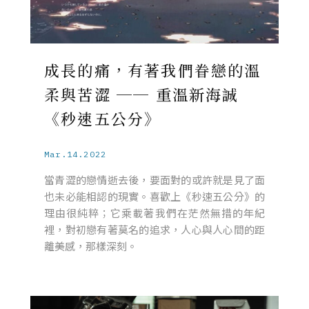
成長的痛，有著我們眷戀的溫
柔與苦澀 ── 重溫新海誠
《秒速五公分》
Mar.14.2022
當青澀的戀情逝去後，要面對的或許就是見了面
也未必能相認的現實。喜歡上《秒速五公分》的
理由很純粹；它乘載著我們在茫然無措的年紀
裡，對初戀有著莫名的追求，人心與人心間的距
離美感，那樣深刻。