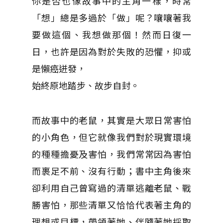
你是否也像故事中的主角一樣，時常
「
想」總是多過於「做」呢？嚷嚷著我
要做這個、我想做那個！然而日復一
日，也許是因為對於失敗的恐懼，抑或
是懶癌迸發，
始終原地踏步、故步自封。
而故事中的老鼠，其實是大眾日常害怕
的小角色，但它就像我們對於現實環境
的種種擔憂及害怕，
我們常常因為害怕
而裹足不前、沒有行動；書中主角後來
卻利用自己曾寫過的清單逃離老鼠、戰
勝害怕，
那些清單又恰恰代表著主角的
理想或目標，帶領著她、伴隨著她採取