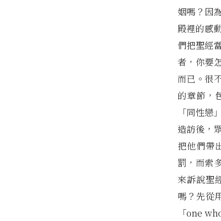
姻嗎？因
殿裡的感
們把聖經
者，你要
而已。很
的章節，
「同性戀
造訪後，
把他們帶
罰，而索多
來訴說聖
嗎？先從用
「one wh