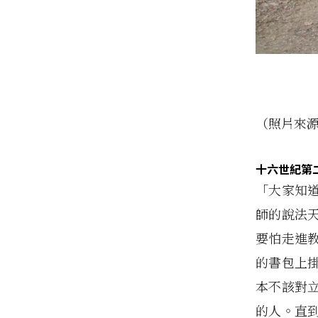
（照片來源：
十六世紀第
「大家知
師的說法
要怕走進
的書包上
本不該對
的人。直