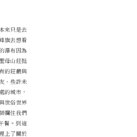
本來只是去
峰旗去想看
的瀑布因為
聖母山莊挺
有的莊嚴與
友、些許未
處的城市，
與世俗世界
師攔住我們
午餐。到這
裡上了關於