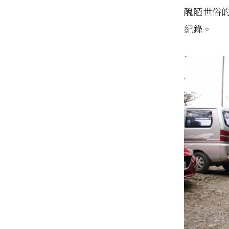
醜陋世俗
紀錄。