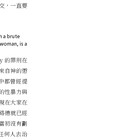
交，一直要
h a brute
 woman, is a
y 的罪刑在
來自神的懲
中都曾經提
的性暴力與
現在大家在
路德就已經
當初沒有劃
任何人去治