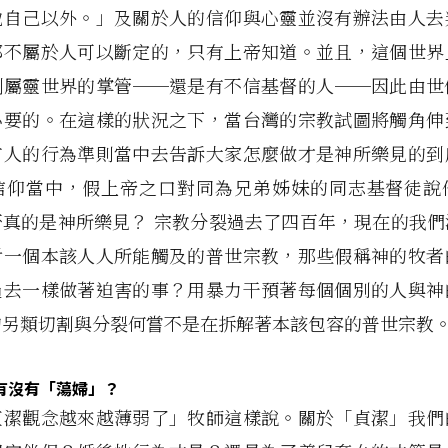
他自己以外。」及關於人的信仰與心靈並沒有辦法由人去
都不屬於人可以斷定的，只有上帝知道。並且，這個世界
到屬靈世界的掌管──還是有不信基督的人──因此由世
必要的。在這樣的狀況之下，當台灣的宗教試圖將觸角伸
有人的行為準則當中去告訴大家怎麼做才是神所樂見的到
信仰當中，假上帝之口對同為兄弟姊妹的同志基督徒說
否真的是神所樂見？ 宗教分裂過去了四百年，現在的我們
對一個本該人人所能觸及的普世宗教，那些假稱神的牧者
過去一樣做著迫害的事？用暴力干預著每個個別的人與神
的另類切割與分裂何嘗不是在拆解著本該包容的普世宗教
有沒有「蕩婦」？
貞潔觀念越來越薄弱了」牧師這樣說。關於「貞潔」我們