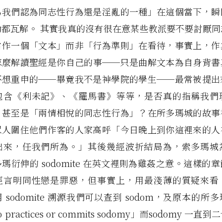
為我們認為同志性行為還是淫亂的一種」在這個當下，瞬
動都瓦解。 其實我真的沒有很在意某些教派要不要討厭同
當作一個「文本」而非「行為準則」在看待，事實上，作
怎麼解讀聖經是你自己的事──只是曲解文本為自身背書
不想重申的──畢竟我不是神學院的學生──最常被提出
包含《利未記》、《羅馬書》等等，是否真的指稱我們
」甚至是「兩情相悅的同志性行為」？在所多瑪城的故事
眾人圍住他們作客的人家高呼「今日晚上到你這裡來的人
出來，任我們所為。」其後幾經波折結局為，索多瑪城
瑪衍伸的 sodomite 在英文裡則為雞姦之意。這樣的
經言明同性戀是罪惡，但事實上，用最淺薄的質疑來看
 sodomite 溯源我們可以查到 sodom，及原本的所
o practices or commits sodomy」而sodomy 一