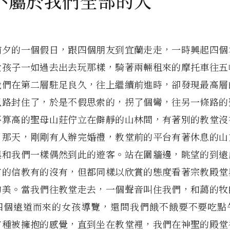
不屬於我們全部的人
前夕的一個假日，跟四個朋友到宜蘭走走，一時興起四個
女孩子一如過去出去玩那樣，騎著兩輛租來的摩托車往五
我們在第二層駐足良久，往上繼續前進時，卻發現最高層
以路封住了，於是不假思索的，拐了個彎，往另一條路的
不算高的聖母山莊佇立在僻靜的山林間，有著別的教堂沒
。那天，剛剛有人辦完婚禮，教堂前的平台有著休息的山
與和我們一樣偶然到此的遊客。站在圍牆邊，眺望的到遠
有的信教有的沒有，但都同樣以欣賞的態度看著宗教殿堂
的美。當我們往教堂走去，一個聲音叫住我們，和藹的牧
四個遠道而來的女孩導覽，還問我們餓不餓要不要吃點
有種被擁抱的感覺，直到坐在教堂裡，我們在神聖的殿堂