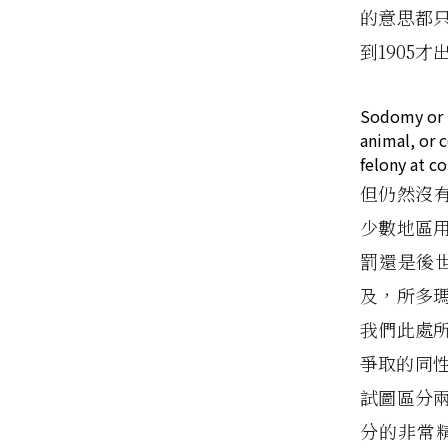
的意思都
到1905
Sodomy or b
animal, or 
felony at 
但仍然沒有
少數地區
罰還是後
及，所多
我們此處
爭取的同
試圖區分
分的非常