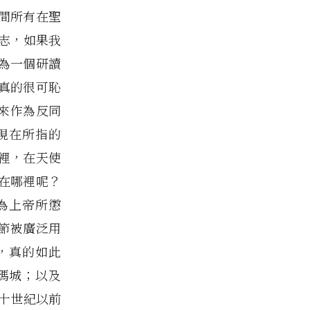
間所有在聖
志，如果我
為一個研讀
真的很可恥
來作為反同
現在所指的
裡，在天使
在哪裡呢？
為上帝所懲
章節被廣泛用
，真的如此
多瑪城；以及
直到二十世紀以前