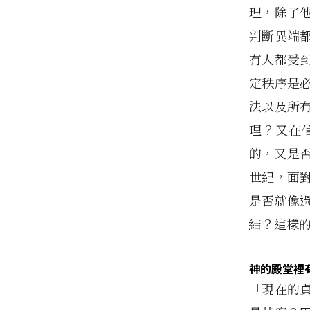
理，除了
判斷異端
有人都受
定秩序是
法以及所
理？又在
的，又是
世紀，面
是否就像
結？這樣
神的殿堂裡
「現在的