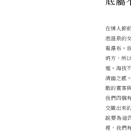
底屬
在情人節
泡溫泉的
看瀑布。
坍方，所
進。海拔
清幽之感
散的賓客
我們四個
交織出來
說要為這
裡，我們