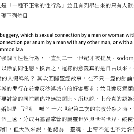
只是「一種不正常的性行為」並且有列舉出來的只有人獸
才出現下列條目
uggery, which is sexual connection by a man or woman wit
connection per anum by a man with any other man, or with a
common law
強調同性性行為，一直到二十一世紀才被提及，sodom
用以除罰同性戀。換言之，這樣的意義真的是自古以來，
世的人假稱的？ 其次回歸聖經故事，在不只一篇的討論
瑪城的罪行在於違反沙漠城市的好客要求；並且違反意願
所要討論的同性關係並無法類比。所以說，上帝真的認為
性婚姻是「淫亂」嗎？ 十六世紀第二次的宗教分裂之時，
兩個王國，分成由基督掌管的屬靈世界與世俗世界，縱使
精細，但大致來說，他認為「靈魂，上帝不能也不允許