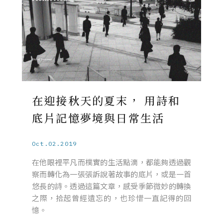
在迎接秋天的夏末， 用詩和
底片記憶夢境與日常生活
Oct.02.2019
在他眼裡平凡而樸實的生活點滴，都能夠透過觀
察而轉化為一張張訴說著故事的底片，或是一首
悠長的詩。透過這篇文章，感受季節微妙的轉換
之際，拾起曾經遺忘的，也珍惜一直記得的回
憶。