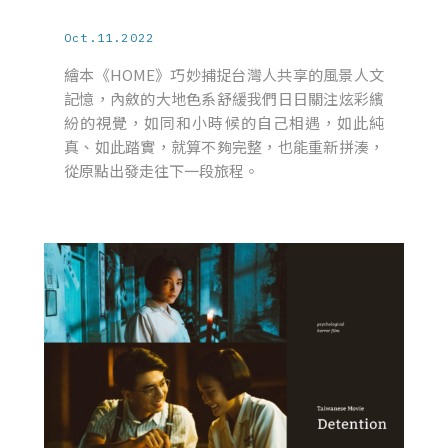
Oct.11.2022
繪本《HOME》巧妙捕捉台灣人共享的風景人文
記憶，內斂的大地色系舒緩我們日日關注炫彩繽
紛的視覺，如同和小時候的自己相遇，如此純
真、如此踏實，就算不夠完整，也能重新拼湊，
從原點出發走往下一段旅程。