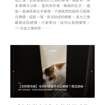
多事情可以寫， 直到多年後，幾摳的名字， 還
是一直被我寫在手帳裡。不過我們的結局已經寫
在標題，這是一場，我沒談成的戀愛。 長大之後
觀看這段感情，才能明白，這何止是戀愛呢。
𓍱𓍱𓍱 在這之後的我， ……