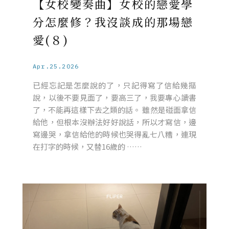
【女校變奏曲】女校的戀愛學
分怎麼修？我沒談成的那場戀
愛(８)
Apr.25.2026
已經忘記是怎麼說的了，只記得寫了信給幾摳
說，以後不要見面了，要高三了，我要專心讀書
了，不能再這樣下去之類的話。 雖然是碰面拿信
給他，但根本沒辦法好好說話，所以才寫信，邊
寫邊哭，拿信給他的時候也哭得亂七八糟，連現
在打字的時候，又替16歲的 ……