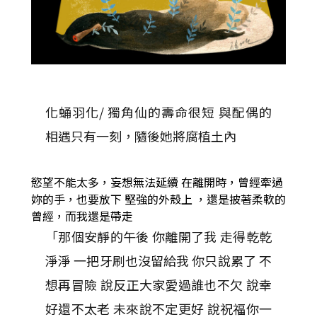
化蛹羽化/ 獨角仙的壽命很短 與配偶的
相遇只有一刻，隨後她將腐植土內
慾望不能太多，妄想無法延續 在離開時，曾經牽過
妳的手，也要放下 堅強的外殼上 ，還是披著柔軟的
曾經，而我還是帶走
「
那個安靜的午後 你離開了我 走得乾乾
淨淨 一把牙刷也沒留給我 你只說累了 不
想再冒險 說反正大家愛過誰也不欠 說幸
好還不太老 未來說不定更好 說祝福你一