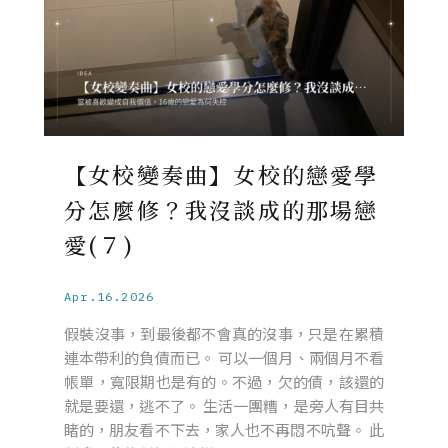
【女校變奏曲】女校的戀愛學
分怎麼修？我沒談成的那場戀
愛(７)
Apr.16.2026
假裝沒事，到最後都不會真的沒事，只是在累積
連本帶利的負債而已。 可以一個月、兩個月不看
帳單，寬限期也是有的。不過，欠的債，該還的
就是要還，逃不了。 生活一團糟，是旁人有目共
睹的，朋友看不下去，家人也不再悶不吭聲。 此