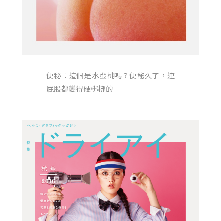
便秘：這個是水蜜桃嗎？便秘久了，連
屁股都變得硬梆梆的