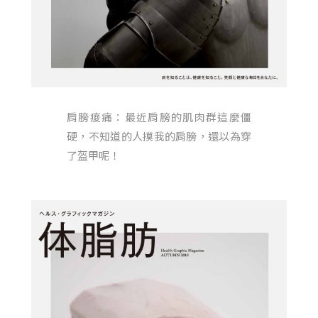
肩膀痠痛：最近肩膀的肌肉群這麼僵
硬，不知道的人摸我的肩膀，還以為穿
了盔甲呢！