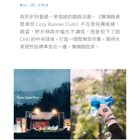
Nov.05.2024
有別於你看過、參加過的路跑活動，《慵懶跑者
聚樂部 Cozy Runner Club》不在意完賽成績、
跑姿，對步頻與步幅也不講究，而是包下了超
Chill 的中央球場，打造一個聚樂部市集，期待大
家把世俗標準丟在一邊，慵懶跑起來。