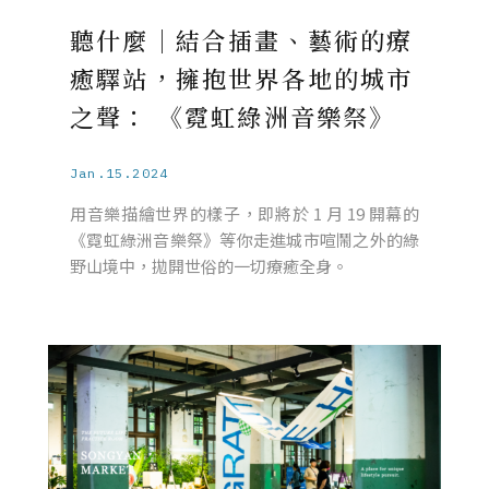
聽什麼｜結合插畫、藝術的療
癒驛站，擁抱世界各地的城市
之聲： 《霓虹綠洲音樂祭》
Jan.15.2024
用音樂描繪世界的樣子，即將於 1 月 19 開幕的
《霓虹綠洲音樂祭》等你走進城市喧鬧之外的綠
野山境中，拋開世俗的一切療癒全身。