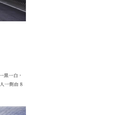
分一黑一白，
一側由 8