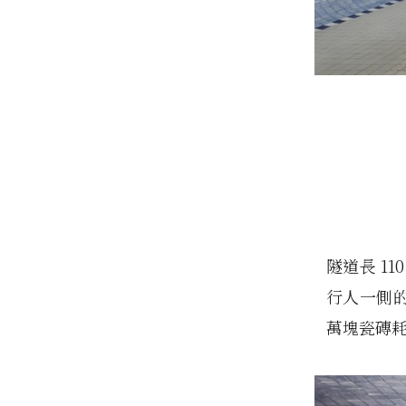
隧道長 1
行人一側
萬塊瓷磚耗