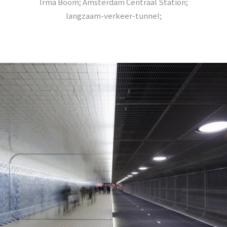
Irma Boom; Amsterdam Centraal Station;
langzaam-verkeer-tunnel;