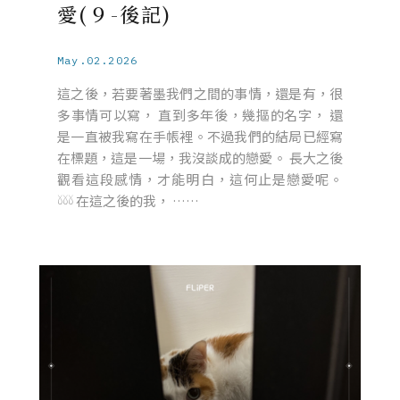
愛(９-後記)
May.02.2026
這之後，若要著墨我們之間的事情，還是有，很
多事情可以寫， 直到多年後，幾摳的名字， 還
是一直被我寫在手帳裡。不過我們的結局已經寫
在標題，這是一場，我沒談成的戀愛。 長大之後
觀看這段感情，才能明白，這何止是戀愛呢。
𓍱𓍱𓍱 在這之後的我， ……