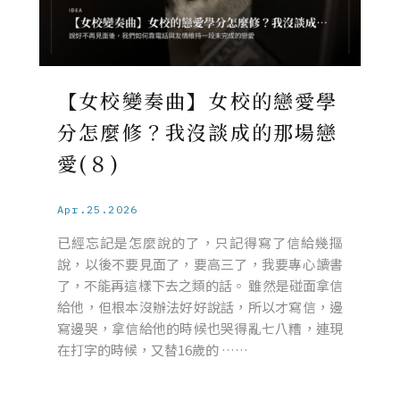
【女校變奏曲】女校的戀愛學
分怎麼修？我沒談成的那場戀
愛(８)
Apr.25.2026
已經忘記是怎麼說的了，只記得寫了信給幾摳
說，以後不要見面了，要高三了，我要專心讀書
了，不能再這樣下去之類的話。 雖然是碰面拿信
給他，但根本沒辦法好好說話，所以才寫信，邊
寫邊哭，拿信給他的時候也哭得亂七八糟，連現
在打字的時候，又替16歲的 ……