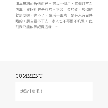
連本帶利的負債而已。 可以一個月、兩個月不看
帳單，寬限期也是有的。不過，欠的債，該還的
就是要還，逃不了。 生活一團糟，是旁人有目共
睹的，朋友看不下去，家人也不再悶不吭聲。 此
刻我只能依稀記得這樣 ……
COMMENT
說點什麼吧！