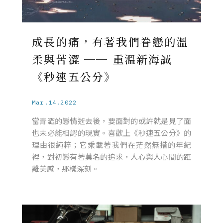
成長的痛，有著我們眷戀的溫
柔與苦澀 ── 重溫新海誠
《秒速五公分》
Mar.14.2022
當青澀的戀情逝去後，要面對的或許就是見了面
也未必能相認的現實。喜歡上《秒速五公分》的
理由很純粹；它乘載著我們在茫然無措的年紀
裡，對初戀有著莫名的追求，人心與人心間的距
離美感，那樣深刻。