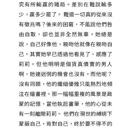
究有所輸贏的賭局。差別在難說輸多
少，贏多少罷了。 難道一切真的從來沒
有徵兆嗎？後來的困窘，不能說他們咎
由自取，卻也並非全然無辜。她總是
說，自己好像他，親吻他就像在親吻自
己。其實她早已透過他看見了、感應了
莉莉。但他明明是個貨真價實的男人
啊，她連迷惘的機會也沒有。而他呢？
沒有同類，他的纖細優雅只能熱烈地傾
注在繪畫裡。那一幅幅重複的風景是啟
蒙的記憶，當他執起畫筆，他的心從未
有一刻離開莉莉。 他們在現世的縛綁下
蒙蔽自己，背對自己，終於要不得不的