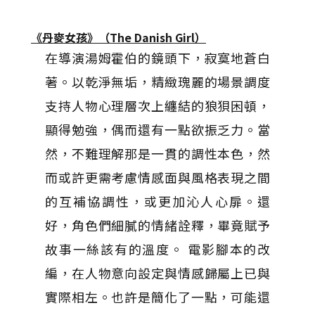
《丹麥女孩》（The Danish Girl）
在導演湯姆霍伯的鏡頭下，寂寞地蒼白
著。以乾淨無垢，精緻瑰麗的場景調度
支持人物心理層次上纏結的狼狽困頓，
顯得勉強，偶而還有一點欲振乏力。當
然，不難理解那是一貫的調性本色，然
而或許更需考慮情感面與風格表現之間
的互補協調性，或更加沁人心扉。還
好，角色們細膩的情緒詮釋，畢竟賦予
故事一絲該有的溫度。 電影腳本的改
編，在人物意向設定與情感歸屬上已與
實際相左。也許是簡化了一點，可能還