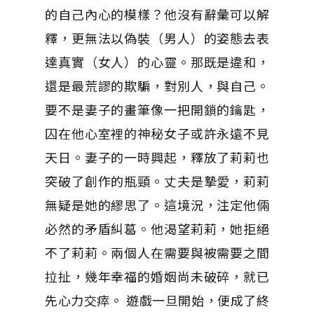
的自己內心的模樣？他沒有辭彙可以解
釋，更無法以偽裝（男人）的姿態去表
達真實（女人）的心靈。那既是違和，
還是最荒謬的欺騙，對別人，與自己。
要不是妻子的畫筆像一把開鎖的鑰匙，
囚在他心室裡的神秘女子或許永遠不見
天日。妻子的一時興起，釋放了莉莉也
突破了創作的瓶頸。丈夫是摯愛，莉莉
無疑是她的繆思了。這境況，注定他倆
必然的矛盾糾葛。他渴望莉莉，她拒絕
不了莉莉。兩個人在需要與被需要之間
拉扯，幾年幸福的婚姻尚未破碎，就已
先心力交瘁。 遊戲一旦開始，便成了終