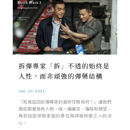
拆彈專家「拆」不透的始終是
人性，而非頑強的彈藥結構
Jan.29.2021
「究竟這回拆彈專家的最終任務為何？」讓我們
徹底跟著角色人物，嚐一遍痛苦、偏執和絕望，
再到拾起保衛家國的責任與捍衛所愛之人的決
心。