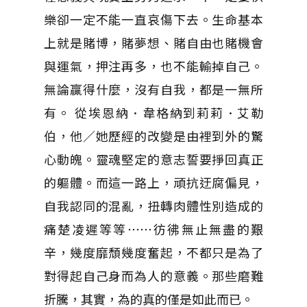
樂卻一定不能一直哀傷下去。生命基本
上就是賭博，賭夢想、賭自由也賭機會
與運氣，押注再多，也不能輸掉自己。
無論贏得什麼，沒有自我，都是一無所
有。 從埃恩納．韋格納到莉莉．艾勒
伯，他／她歷經的改變是由裡到外的驚
心動魄。靈魂堅定的意志誓要掙回真正
的軀體。而這一路上，頑抗迂腐偏見，
自我認同的混亂，扭轉肉體性別造成的
痛楚凌遲等等⋯⋯彷彿無止無盡的艱
辛，幾度靡頹幾度奮起，不都只是為了
對得起自己身而為人的意義。那些磨難
折騰，其實，為的真的僅是如此而已。