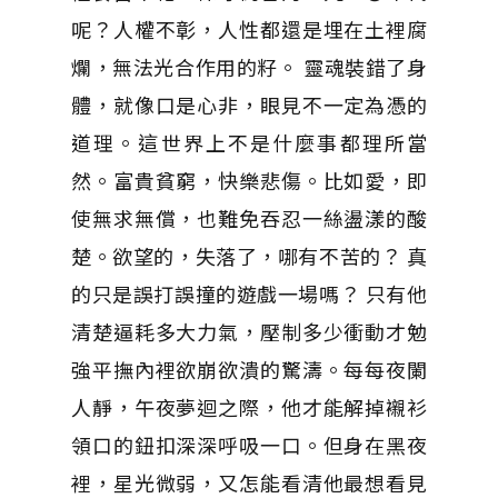
呢？人權不彰，人性都還是埋在土裡腐
爛，無法光合作用的籽。 靈魂裝錯了身
體，就像口是心非，眼見不一定為憑的
道理。這世界上不是什麼事都理所當
然。富貴貧窮，快樂悲傷。比如愛，即
使無求無償，也難免吞忍一絲盪漾的酸
楚。欲望的，失落了，哪有不苦的？ 真
的只是誤打誤撞的遊戲一場嗎？ 只有他
清楚逼耗多大力氣，壓制多少衝動才勉
強平撫內裡欲崩欲潰的驚濤。每每夜闌
人靜，午夜夢迴之際，他才能解掉襯衫
領口的鈕扣深深呼吸一口。但身在黑夜
裡，星光微弱，又怎能看清他最想看見