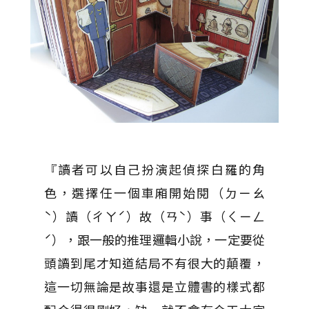
『讀者可以自己扮演起偵探白羅的角
色，選擇任一個車廂開始閱（ㄉㄧㄠ
ˋ）讀（ㄔㄚˊ）故（ㄢˋ）事（ㄑㄧㄥ
ˊ），跟一般的推理邏輯小說，一定要從
頭讀到尾才知道結局不有很大的顛覆，
這一切無論是故事還是立體書的樣式都