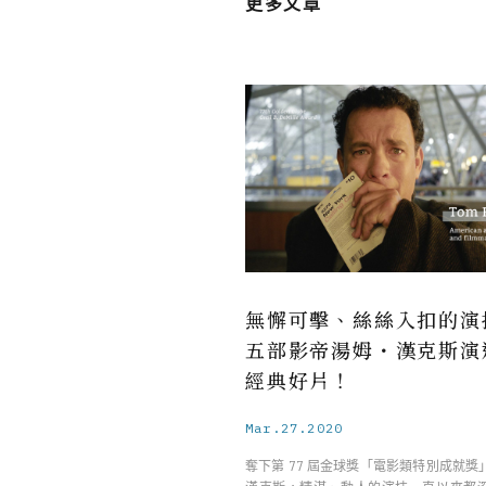
更多文章
無懈可擊、絲絲入扣的演
五部影帝湯姆・漢克斯演
經典好片！
Mar.27.2020
奪下第 77 屆金球獎「電影類特別成就獎