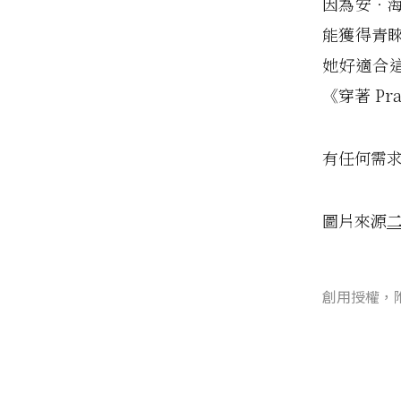
因為安‧
能獲得青
她好適合這
《穿著 P
有任何需
圖片來源
創用授權，