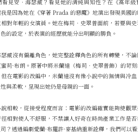
們看見安‧海瑟威？看見她的清純與知性？在《高年級
我是因為她在《穿著 Prada 的惡魔》地演出發現美國
位相對年輕的女演員。她在梅莉‧史翠普面前，若要與史
角色的設定，於表演的經歷就能分出明顯的勝負。
海瑟威沒有偏離角色，她完整詮釋角色的所有轉變，不論
艾蜜莉·布朗。原著中將米蘭達（梅莉‧史翠普飾）的苛刻
，但在電影的改編中，米蘭達沒有像小說中的無情與冷血
人性與柔軟，呈現出她仍是母親的一面。
小說相較，從接受程度而言：電影的改編確實能夠使觀眾
行徑相對使人不舒服，不禁讓人好奇在時尚產業工作是否
司？透過編劇愛蘭·布羅許·麥基納重新詮釋，我們可以