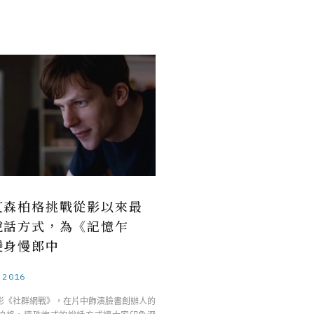
艾森柏格挑戰從影以來最
說話方式，為《記憶乍
變身慢郎中
.2016
影《社群網戰》，在片中飾演臉書創辦人的