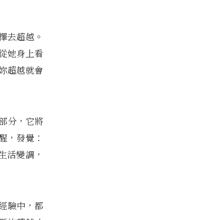
擇去超越。
從她身上看
妳超越就會
的部分，它將
醒，發覺：
生活變調，
影經驗中，都