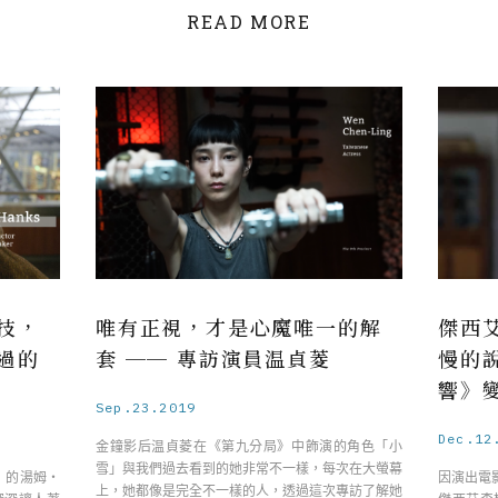
READ MORE
技，
唯有正視，才是心魔唯一的解
傑西
過的
套 ── 專訪演員温貞菱
慢的
響》
Sep.23.2019
Dec.12
金鐘影后温貞菱在《第九分局》中飾演的角色「小
雪」與我們過去看到的她非常不一樣，每次在大螢幕
」的湯姆・
因演出電
上，她都像是完全不一樣的人，透過這次專訪了解她