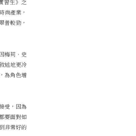
實習生》之
的時尚產業，
翠普較勁，
因梅莉‧史
敘述地更冷
，為角色增
接受，因為
都要面對如
看到非常好的