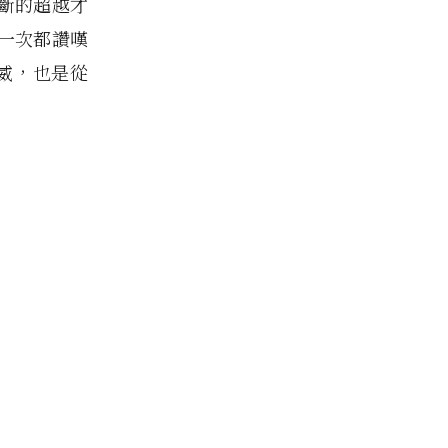
斷的超越才
一次都讚嘆
瑟威，也是從