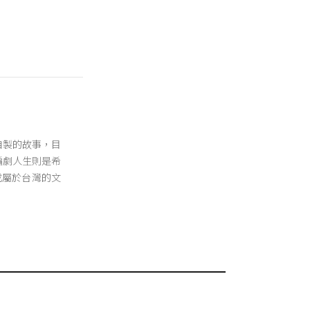
立自製的故事，目
 編劇人生則是希
成屬於台灣的文