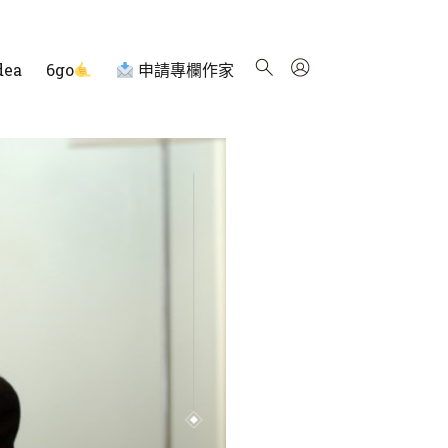
dea
6go
申請專欄作家