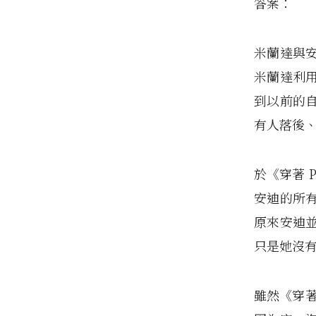
答案：
米蘭達與
米蘭達利
到以前的
有人落後
於《穿著 
安迪的所
原來安迪
只是她沒
雖然《穿著