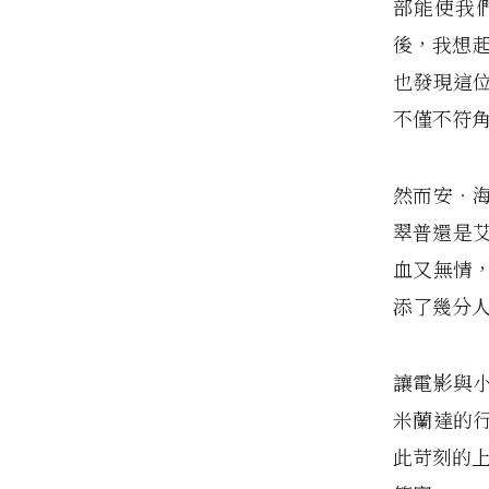
部能使我
後，我想起
也發現這
不僅不符
然而安‧
翠普還是
血又無情
添了幾分
讓電影與
米蘭達的
此苛刻的上