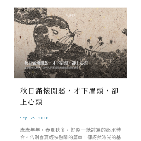
秋日滿懷閒愁，才下眉頭，卻
上心頭
Sep.25.2018
歲歲年年，春夏秋冬，好似一紙詩篇的起承轉
合。告別春夏輕快熱鬧的篇章，卻訝然時光的基