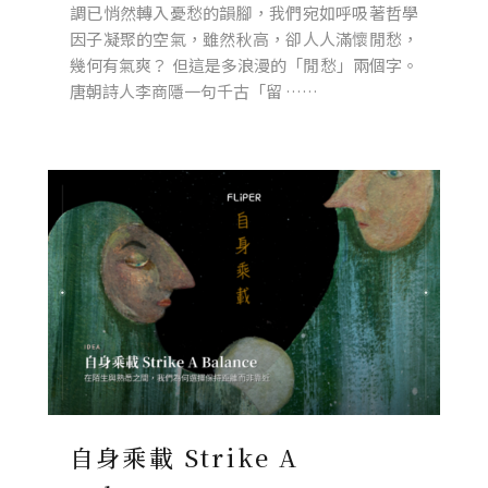
調已悄然轉入憂愁的韻腳，我們宛如呼吸著哲學
因子凝聚的空氣，雖然秋高，卻人人滿懷閒愁，
幾何有氣爽？ 但這是多浪漫的「閒愁」兩個字。
唐朝詩人李商隱一句千古「留 ……
自身乘載 Strike A