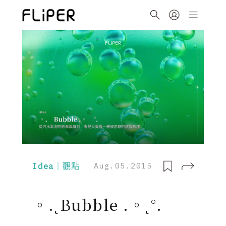
Idea｜觀點
Aug.05.2015
。.˛Bubble .。˛°.