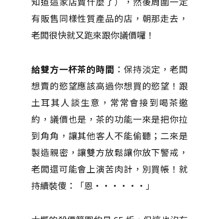
知道這家店賣什麼了），然後周圍一定
有販售同樣性質產品的店，朝那走去，
老闆很快就又跑來跟你議價囉！
給雙方一杯茶的時間
：保持淡定，老闆
想賣的慾望應該高過你想買的慾望！跟
土耳其人談生意，常常會接到喝茶邀
約，議價也是，茶的功能一來是把你拉
到角角，讓其他客人不能偷聽；二來是
製造親密，讓雙方放鬆讓你放下警戒，
老闆還可能會上演苦肉計，別買帳！就
持續裝傻：「恩‧‧‧‧‧‧」