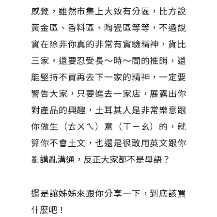
感覺，雖然市集上大致有分區，比方說
黃金區、香料區、陶瓷區等等，不過說
實在除非你真的非常有實驗精神，貨比
三家，還要忍受長～時～間的推銷，還
能堅持不買再去下一家的精神，一定要
警告大家，只要進去一家店，展露出你
對產品的興趣，土耳其人是非常樂意跟
你做生（ㄊㄨㄟ）意（ㄒㄧㄠ）的，就
算你不會土文，也還是很敢用英文跟你
亂講亂溝通，反正大家都不是母語？
還是讓姊姊來跟你分享一下，到底該買
什麼吧！