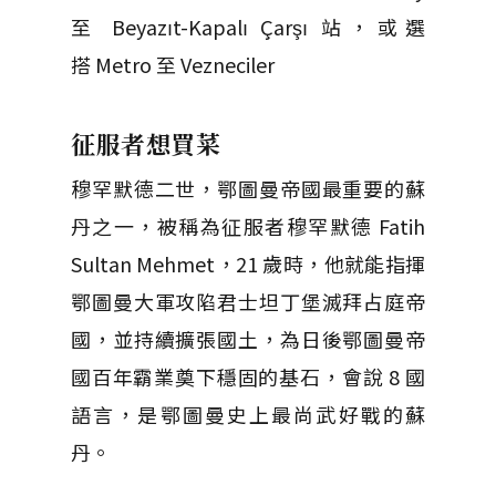
至 Beyazıt-Kapalı Çarşı 站，或選
搭 Metro 至 Vezneciler
征服者想買菜
穆罕默德二世，鄂圖曼帝國最重要的蘇
丹之一，被稱為征服者穆罕默德 Fatih
Sultan Mehmet，21 歲時，他就能指揮
鄂圖曼大軍攻陷君士坦丁堡滅拜占庭帝
國，並持續擴張國土，為日後鄂圖曼帝
國百年霸業奠下穩固的基石，會說 8 國
語言，是鄂圖曼史上最尚武好戰的蘇
丹。