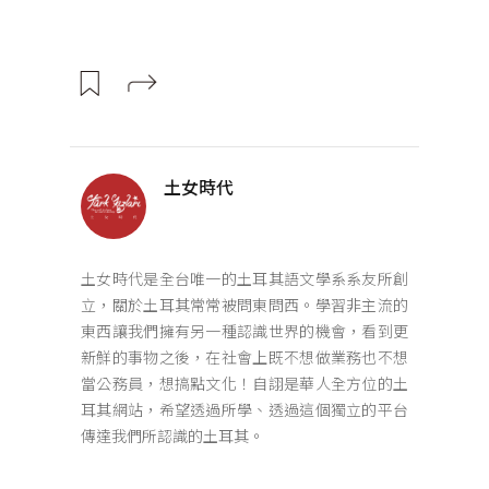
土女時代
土女時代是全台唯一的土耳其語文學系系友所創
立，關於土耳其常常被問東問西。學習非主流的
東西讓我們擁有另一種認識世界的機會，看到更
新鮮的事物之後，在社會上既不想做業務也不想
當公務員，想搞點文化！自詡是華人全方位的土
耳其網站，希望透過所學、透過這個獨立的平台
傳達我們所認識的土耳其。