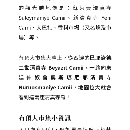
的觀光勝地像是：蘇萊曼清真寺
Süleymaniye Camii、新清真寺 Yeni
Cami、大巴扎、香料市場（又名埃及市
場）等。
有頂大市集大略上，從西邊的
巴耶濟德
二世清真寺 Beyazıt Camii
，一路向東
延伸
奴魯奧斯瑪尼耶清真寺
Nuruosmaniye Camii
，地圖拉大就會
看到這兩座清真寺囉！
有頂大市集小資訊
入口處有四個，但如果是搭陸上輕軌