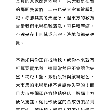
其真的家家都有地毯，一來大概是根留
的鄂圖曼習俗，二來也是大家喜歡脫鞋
吧，赤腳其實冬天滿冰，但東方的教育
告訴我們地毯很難清洗，容易積塵蟎，
不論是在土耳其或台灣，洗地毯都是很
貴。
不過如果你正在找地毯，或你本來就有
打算要買地毯，這裏當然是不會讓你失
望！精緻工藝、繁複設計與繽紛配色，
大市集的地毯是絕不會讓你失望的！而
且大市集網羅各方地毯好店，選購上方
便又驚艷，從比較便宜的合成仿製品到
真正的古董地毯，都讓人忍不住碰觸這