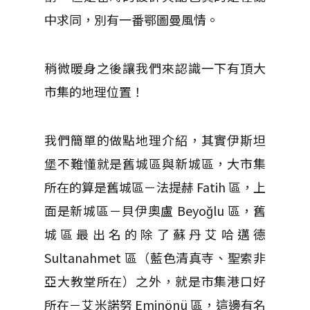
中求同，別有一番鄂圖曼風情。
稍微暖身之後讓我們來認識一下有頂大
市集的地理位置！
我們簡單的做點地理介紹，其實伊斯坦
堡不難懂就是舊城區與新城區，大市集
所在的算是舊城區－法提赫 Fatih 區，上
面是新城區－貝伊奧盧 Beyoğlu 區，舊
城區最出名的除了蘇丹艾哈邁德
Sultanahmet 區（藍色清真寺、聖索非
亞大教堂所在）之外，就是市集港口好
所在－艾米諾努 Eminönü 區，這邊有名