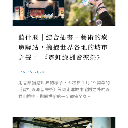
聽什麼｜結合插畫、藝術的療
癒驛站，擁抱世界各地的城市
之聲： 《霓虹綠洲音樂祭》
Jan.15.2024
用音樂描繪世界的樣子，即將於 1 月 19 開幕的
《霓虹綠洲音樂祭》等你走進城市喧鬧之外的綠
野山境中，拋開世俗的一切療癒全身。