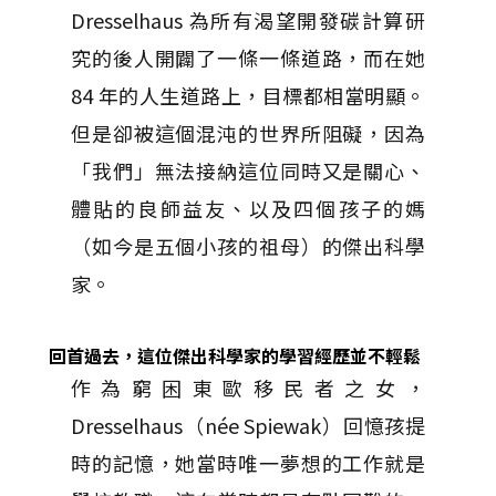
Dresselhaus 為所有渴望開發碳計算研
究的後人開闢了一條一條道路，而在她
84 年的人生道路上，目標都相當明顯。
但是卻被這個混沌的世界所阻礙，因為
「我們」無法接納這位同時又是關心、
體貼的良師益友、以及四個孩子的媽
（如今是五個小孩的祖母）的傑出科學
家。
回首過去，這位傑出科學家的學習經歷並不輕鬆
作為窮困東歐移民者之女，
Dresselhaus（née Spiewak）回憶孩提
時的記憶，她當時唯一夢想的工作就是