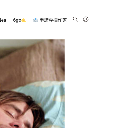
dea
6go
申請專欄作家