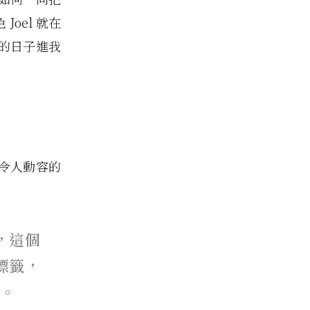
oel 就在
的日子進我
令人動容的
，這個
標籤，
。