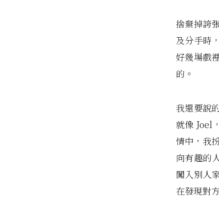
捨棄掉誇
及分手時
好幾場戲
的。
我還要說
就像 Jo
情中，我扮
向有趣的人吸
闖入別人
在發現對