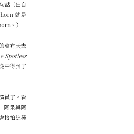
這句話（出自
orn 就是
nhorn。）
的會有天去
e Spotless
從中得到了
演員了。看
「阿呆與阿
會接拍這種