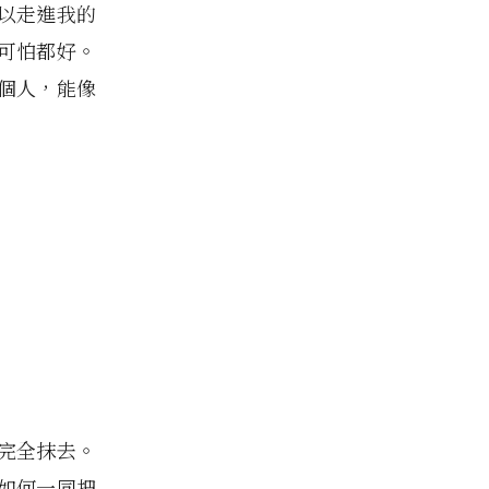
可以走進我的
可怕都好。
個人，能像
完全抹去。
如何一同把