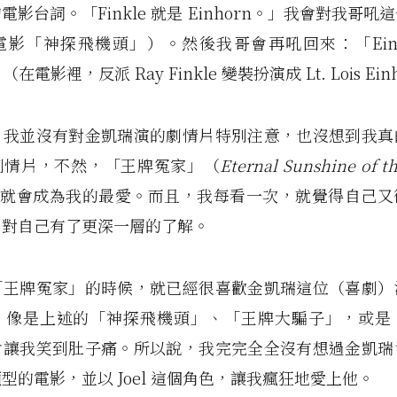
電影台詞。「Finkle 就是 Einhorn。」我會對我哥吼
影「神探飛機頭」）。然後我哥會再吼回來：「Einh
」（在電影裡，反派 Ray Finkle 變裝扮演成 Lt. Lois Ei
，我並沒有對金凱瑞演的劇情片特別注意，也沒想到我真
劇情片，不然，「王牌冤家」（
Eternal Sunshine of th
早就會成為我的最愛。而且，我每看一次，就覺得自己又
，對自己有了更深一層的了解。
「王牌冤家」的時候，就已經很喜歡金凱瑞這位（喜劇）
，像是上述的「神探飛機頭」、「王牌大騙子」，或是
會讓我笑到肚子痛。所以說，我完完全全沒有想過金凱瑞
型的電影，並以 Joel 這個角色，讓我瘋狂地愛上他。