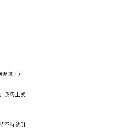
人稱編譯。）
」我馬上就
時不時就引