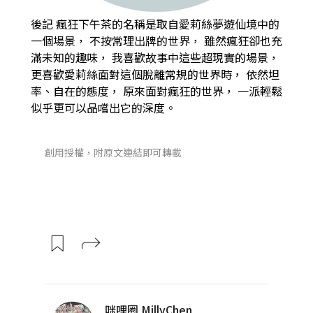
後記
瘋狂下午茶的名稱是取自愛莉絲夢遊仙境中的
一個場景，
不按常理出牌的世界，
雖然瘋狂卻也充
滿未知的趣味，
我喜歡故事中這些超現實的場景，
更喜歡愛莉絲面對這個脫離常規的世界時，
依然坦
率、自在的態度，
原來面對瘋狂的世界，
一派輕鬆
似乎更可以品嚐出它的深度。
創用授權，附原文連結即可轉載
咪哩圈 MillyChen