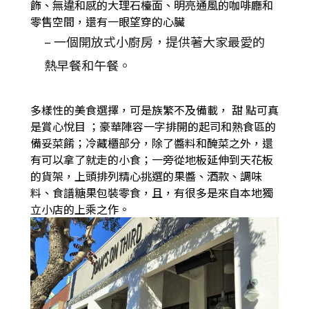
飾、無違和感的大理石檯面、明亮通風的咖啡廳和
零售空間，還有一眼望穿的心臟
– 一個開放式小廚房，提供著大家最愛的
熱早餐和午餐。
多樣性的美食選擇，可是族繁不及備載，
甜
點可真
是賞心悅目
；豪華陣容一字排開的起司和熟食區的
備妥菜餚；冷藏櫃部分，除了醬料和醃菜之外，還
有可以拿了就走的小食；一旁從地板延伸到天花板
的貨架，上頭排列精心挑選的果醬、酒款、調味
料、食譜糖果包裝零食，且，有很多是來自本地獨
立小店的上乘之作。