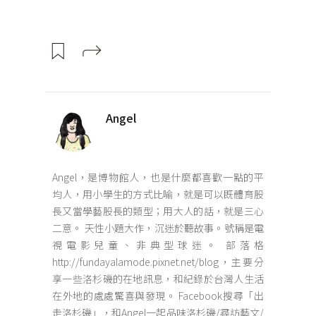
Angel
Angel，是博物館人，也是什麼都喜歡一點的平
均人，用小學生的方式比喻，就是可以既體育股
長又當學藝股長的類型；用大人的話，就是三心
二意。 天性小題大作，沉迷於聽故事。號稱是電
視電影兒童、非典型球迷。 部落格
http://fundayalamode.pixnet.net/blog，主要分
享一些洛杉磯的在地訊息，和紀錄於台灣人生活
在外地的處處驚喜與發現。 Facebook搜尋「出
走洛杉磯」，和Angel一起品味洛杉磯/尋訪藝文/