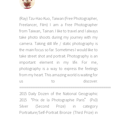
(Ray) Tzu-Hao Kuo, Taiwan (Free Photographer,
Freelancer, Film) I am a Free Photographer
from Taiwan, Tainan. I like to travel and I always
take photo shoots during my journey with my
camera. Taking still life / static photography is
the main focus so far. Sometimes I would like to
take street shot and portrait. Photography is an
important element in my life. For me,
photography is a way to express the feelings
from my heart. This amazing world is waiting for
us to discover.
==================================================
2015 Daily Dozen of the National Geographic
2015 “Prix de la Photographie Paris” (Px3)
Silver (Second Prize) in category
Portraiture/Self-Portrait Bronze (Third Prize) in