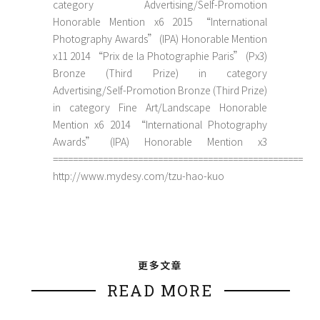
category Advertising/Self-Promotion
Honorable Mention x6 2015 “International
Photography Awards” (IPA) Honorable Mention
x11 2014 “Prix de la Photographie Paris” (Px3)
Bronze (Third Prize) in category
Advertising/Self-Promotion Bronze (Third Prize)
in category Fine Art/Landscape Honorable
Mention x6 2014 “International Photography
Awards” (IPA) Honorable Mention x3
==================================================
http://www.mydesy.com/tzu-hao-kuo
更多文章
READ MORE