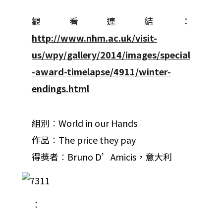
觀看連結：
http://www.nhm.ac.uk/visit-
us/wpy/gallery/2014/images/special
-award-timelapse/4911/winter-
endings.html
組別︰World in our Hands
作品︰The price they pay
得獎者︰Bruno D’Amicis，意大利
︰