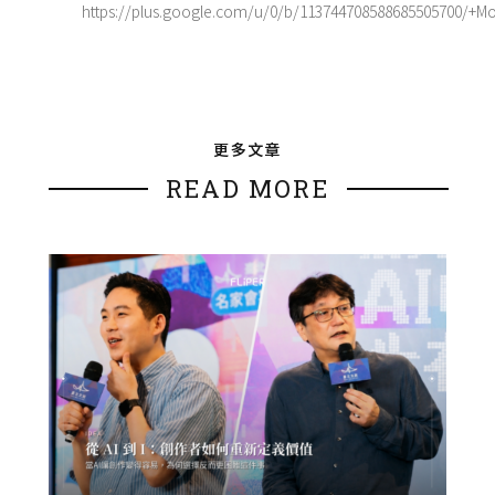
https://plus.google.com/u/0/b/113744708588685505700/+
更多文章
READ MORE