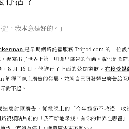
麼存活？
不起，我本意是好的。」
uckerman
是早期網路託管服務 Tripod.com 的一位
他，編寫出了世界上第一則彈出廣告的代碼。說他是彈窗
，8 月 16 日，他進行了上面的公開道歉。
在接受媒
rman 解釋了線上廣告的發展，並就自己研發彈出廣告給
表示對不起。
麼這麼討厭廣告，從電視上的「今年過節不收禮，收
網路視頻貼片前的「我不斷地尋找，有你的世界在哪裡」
誅筆伐一直沒有停止，彈窗廣告更不例外。