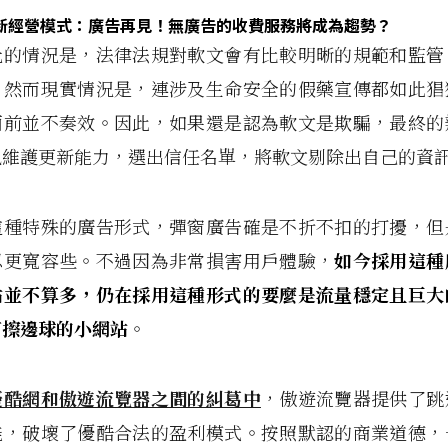
新經營模式：廣告再見！無廣告的收費服務將成為趨勢？
化的情況是，法律法規對軟文會有比較明晰的規範和監管
。然而現實情況是，連涉及生命安全的假藥宣傳都如此猖
面前並不奏效。因此，如果還是認為軟文是欺騙，最終的
訊維護更新能力，選出信任名單，將軟文剔除出自己的資
這種特殊的廣告形式，彈窗廣告確是不折不扣的打擾，但
忍更寬容些。不過因為非常損害用戶體驗，
如今採用這種
站並不算多，仍在採用這種形式的要麼是流量穩定且巨大
打擦邊球的小網站
。
優酷網和傲遊流覽器之間的糾葛中
，傲遊流覽器提供了跳
能，破壞了優酷合法的盈利模式。按照默認的商業道德，