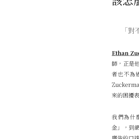
該怎
「對
Ethan Z
師，正是
者也不為過
Zucke
來的困擾
我們為什
金」，到
廣告的口