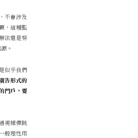
，不會涉及
獗，這種監
辦法還是努
訊源。
是似乎我們
廣告形式的
的門戶，要
過視頻彈跳
一般理性用