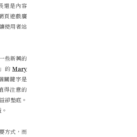
長還是內容
網頁遊戲廣
讓使用者站
一些新興的
皇」的
Mary
個關鍵字是
值得注意的
收益卻墊底。
益。
要方式，而