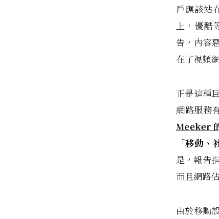
戶應該站
上，優酷
告，內容
在了視頻
正是這種
網路服務
Meeke
「
移動、
是，報告指
而且網路佔
由於移動