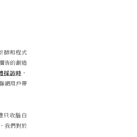
設計師和程式
廣告的創造
體採訪時
，
互聯網用戶帶
禮只收腦白
，我們對於