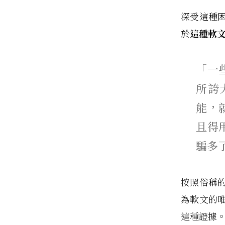
深受這種
於
這種軟
「一
所誇
能，
且得
騙多
按照俗稱
為軟文的
這種證據