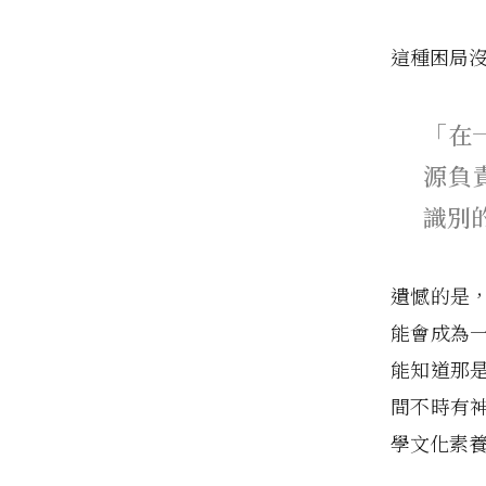
這種困局
「在
源負
識別
遺憾的是
能會成為
能知道那
間不時有
學文化素