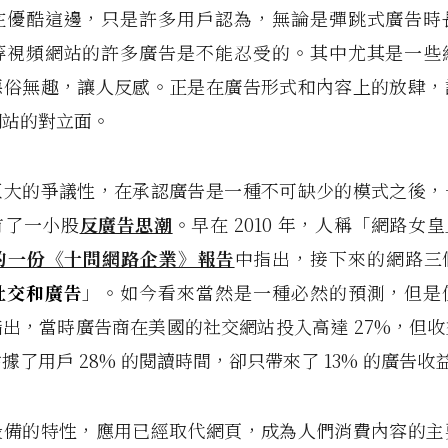
在優酷這邊，只是許多用戶認為，無論是彈跳式廣告時
等視頻網站的許多廣告是不能忍受的。其中尤其是一些
惡俗無趣，讓人反感。正是在廣告形式和內容上的放肆，
網站的對立面。
巨大的爭議性，在承認廣告是一種不可缺少的模式之後，
有了一小股
反廣告思潮
。早在 2010 年，人稱「網路女
r 的一份《十問網路企業》報告
中指出，接下來的網路三
社交和廣告
」。如今看來當然是一種必然的預測，但是
出，當時廣告商在美國的社交網站投入高達 27%，但
據了用戶 28% 的閱讀時間，卻只帶來了 13% 的廣告收
設備的特性，應用已經取代網頁，成為人們消費內容的主