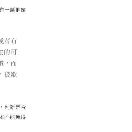
有一篇他關
或者有
在的可
電，而
，被欺
，判斷是否
本不能獲得