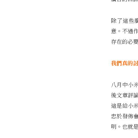
除了這些
意。不過
存在的必
我們真的
八月中小米
後文章評
這是給小
忠於發佈
明。也就