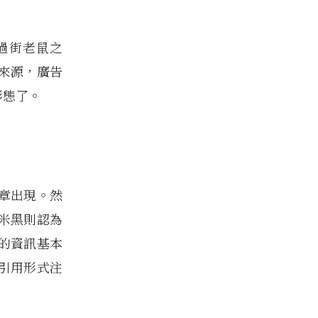
過街老鼠之
來源，廣告
形態了。
文章出現。然
米黑則認為
的資訊基本
引用形式注
。