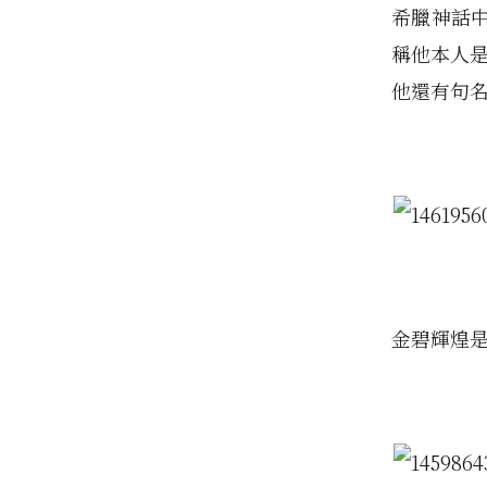
希臘神話
稱他本人
他還有句
金碧輝煌