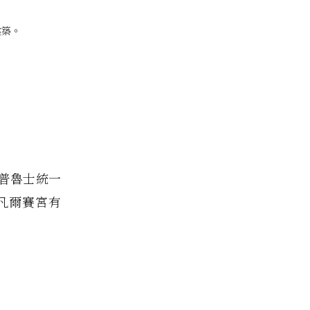
建築。
普魯士統一
凡爾賽宮有