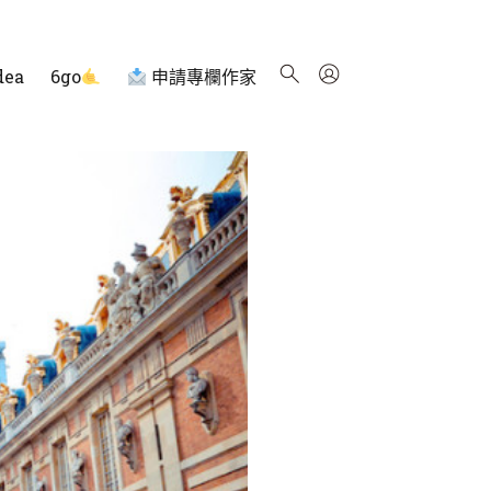
dea
6go
申請專欄作家