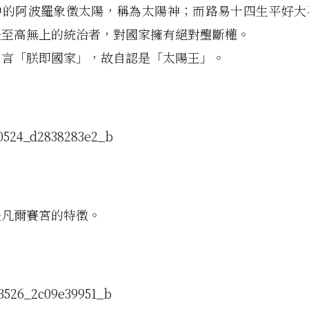
中的阿波羅象徵太陽，稱為太陽神；而路易十四生平好大
是至高無上的統治者，對國家擁有絕對壟斷權。
名言「朕即國家」，故自認是「太陽王」。
是凡爾賽宮的特徵。