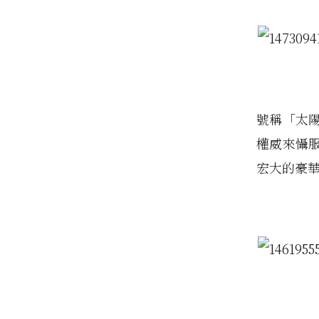
號稱「太
權威來懾
宏大的豪