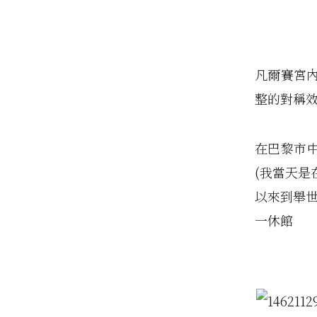
凡爾賽宮
整的對稱
在巴黎市中心搭
(我當天是在V
以來到舉世聞
一休館