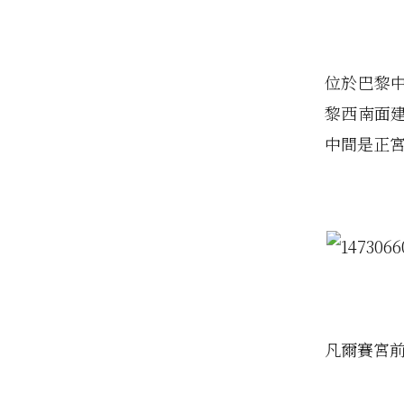
位於巴黎
黎西南面
中間是正
凡爾賽宮