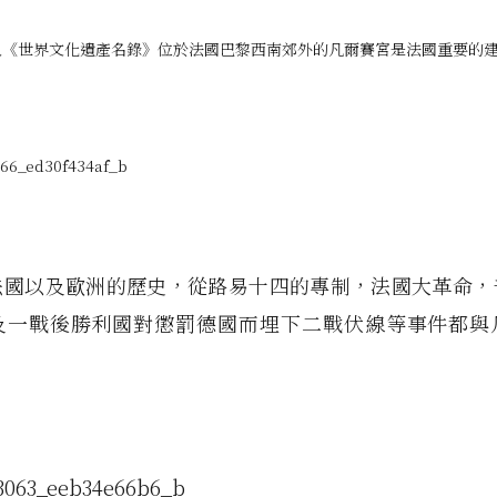
被列入《世界文化遺產名錄》位於法國巴黎西南郊外的凡爾賽宮是法國重要的
法國以及歐洲的歷史，從路易十四的專制，法國大革命，
及一戰後勝利國對懲罰德國而埋下二戰伏線等事件都與