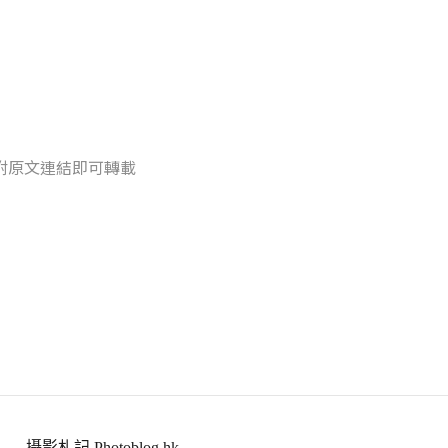
附原文連結即可轉載
攝影札記 Photoblog.hk