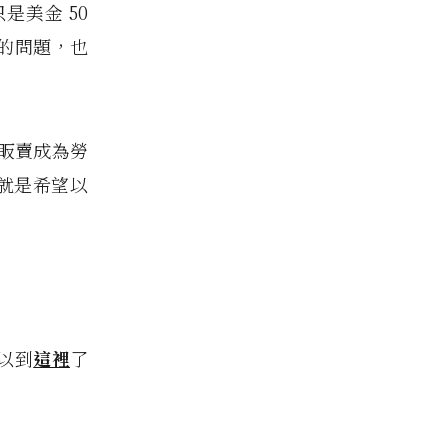
美金 50
賣的問題，也
眅賣成為勞
的目的就是希望以
可以到
這裡
了