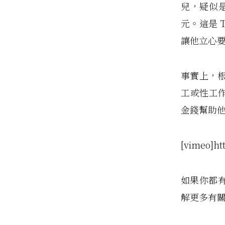
兒，疑似
元。這是 
讓他立心
事實上，
工或性工作者，
金錢幫助
[vimeo]ht
如果你都有意
解更多有關 