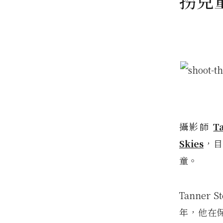
拐兒
攝影師
T
Skies
，目
童。
Tanne
年，他在