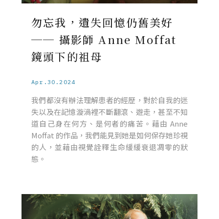
勿忘我，遺失回憶仍舊美好
── 攝影師 Anne Moffat
鏡頭下的祖母
Apr.30.2024
我們都沒有辦法理解患者的經歷，對於自我的迷
失以及在記憶漩渦裡不斷翻滾、遊走，甚至不知
道自己身在何方、是何者的痛苦。藉由 Anne
Moffat 的作品，我們能見到她是如何保存她珍視
的人，並藉由視覺詮釋生命緩緩衰退凋零的狀
態。