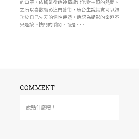
的口罩，依舊能從他神情讀出他對拍照的熱愛。
之所以喜歡攝影這門藝術，康台生說其實可以歸
功於自己先天的個性使然，他認為攝影的樂趣不
只是按下快門的瞬間，而是 ……
COMMENT
說點什麼吧！