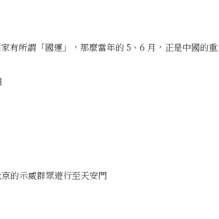
家有所謂「國運」，那麼當年的 5、6 月，正是中國的
日
北京的示威群眾遊行至天安門