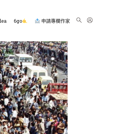
dea
6go
申請專欄作家